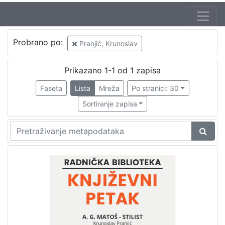
Jezik
Probrano po:
Pranjić, Krunoslav
hrvatski
1
Prikazano 1-1 od 1 zapisa
Faseta
Lista
Mreža
Po stranici: 30
[
1
Sortiranje zapisa
]
Nakladnička
cjelina
Digitalizirana zagrebačka baština
1
Glasovi Književnog petka
1
[
2