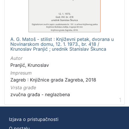
]
Zbirka
Usmeni izvori
1
A. G. Matoš - stilist : Književni petak, dvorana u
Novinarskom domu, 12. 1. 1973., br. 418 /
[
Krunoslav Pranjić ; urednik Stanislav Škunca
1
Autor
]
Pranjić, Krunoslav
Impresum
Zagreb : Knjižnice grada Zagreba, 2018
Vrsta građe
zvučna građa - neglazbena
1
Izjava o pristupačnosti
O portalu