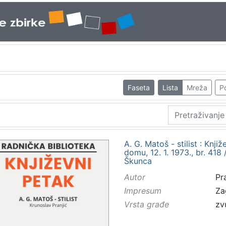
Faseta
Lista
Mreža
Po
A. G. Matoš - stilist : Kn
domu, 12. 1. 1973., br. 418 
Škunca
Autor
Pr
Impresum
Za
Vrsta građe
zv