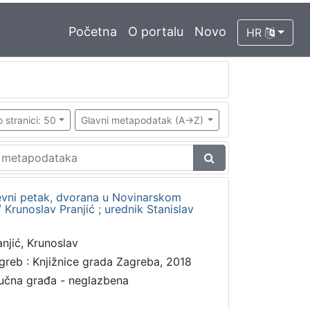
Početna
O portalu
Novo
HR
 stranici: 50
Glavni metapodatak (A->Z)
jiževni petak, dvorana u Novinarskom
/ Krunoslav Pranjić ; urednik Stanislav
anjić, Krunoslav
greb : Knjižnice grada Zagreba, 2018
učna građa - neglazbena