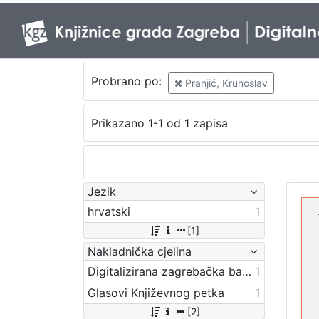
Probrano po:
Pranjić, Krunoslav
Prikazano 1-1 od 1 zapisa
Jezik
hrvatski
1
[1]
Nakladnička cjelina
Digitalizirana zagrebačka baština
1
Glasovi Književnog petka
1
[2]