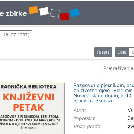
– 28. 07. 1987.)
Faseta
Lista
M
Razgovor s pjesnikom, ese
za životno djelo "Vladimir
Novinarskom domu, 5. 10. 1
Stanislav Škunca
Autor
Vu
Impresum
Za
Vrsta građe
zv