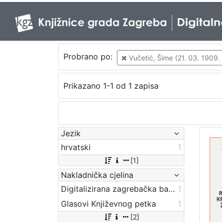
Probrano po:
Vučetić, Šime (21. 03. 1909. 
Prikazano 1-1 od 1 zapisa
Jezik
hrvatski
1
[1]
Nakladnička cjelina
Digitalizirana zagrebačka baština
1
Glasovi Književnog petka
1
[2]