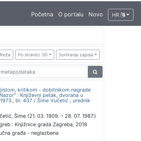
Početna
O portalu
Novo
HR
reža
Po stranici: 30
Sortiranje zapisa
jistom, kritikom - dobitnikom nagrade
 Nazor" : Književni petak, dvorana u
973., br. 437 / Šime Vučetić ; urednik
četić, Šime (21. 03. 1909. – 28. 07. 1987.)
greb : Knjižnice grada Zagreba, 2018
učna građa - neglazbena