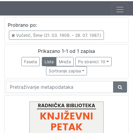
Jezik
Probrano po:
hrvatski
1
Vučetić, Šime (21. 03. 1909. – 28. 07. 1987.)
Prikazano 1-1 od 1 zapisa
[
1
Faseta
Lista
Mreža
Po stranici: 10
]
Sortiranje zapisa
Nakladnička
cjelina
Digitalizirana zagrebačka baština
1
Glasovi Književnog petka
1
[
2