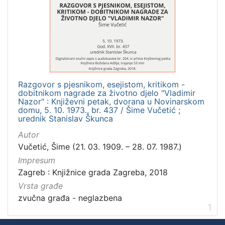
]
Zbirka
Usmeni izvori
1
Razgovor s pjesnikom, esejistom, kritikom -
[
dobitnikom nagrade za životno djelo "Vladimir
1
Nazor" : Književni petak, dvorana u Novinarskom
]
domu, 5. 10. 1973., br. 437 / Šime Vučetić ;
urednik Stanislav Škunca
Autor
Vučetić, Šime (21. 03. 1909. – 28. 07. 1987.)
Impresum
Zagreb : Knjižnice grada Zagreba, 2018
Vrsta građe
zvučna građa - neglazbena
1