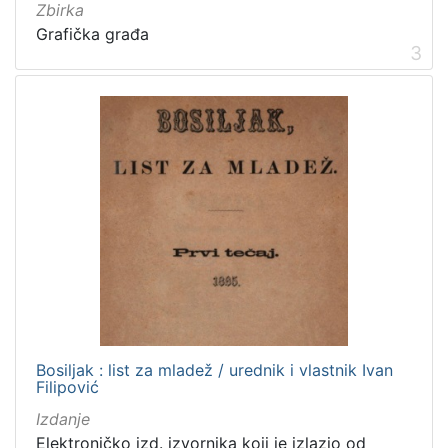
Izdanja zagrebačkih tiskara 17. i 18. stoljeća
20
Zbirka
Grafička građa
Priznanja zagrebačkih društava
18
3
[
3
2
]
Prava
Javno dobro
219
Zaštićeno autorskim pravom
169
Bosiljak : list za mladež / urednik i vlastnik Ivan
[
Filipović
2
]
Izdanje
Vrsta
Elektroničko izd. izvornika koji je izlazio od