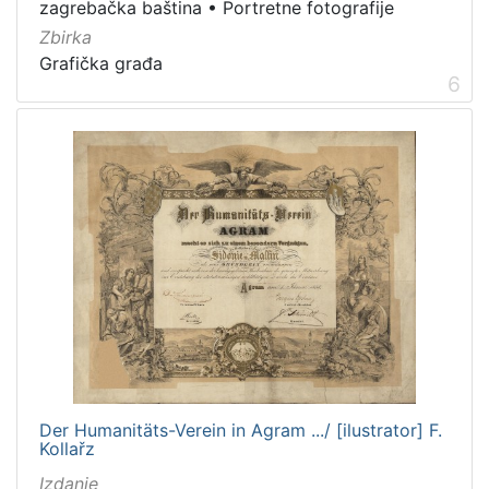
zagrebačka baština
•
Portretne fotografije
Zbirka
Grafička građa
6
Der Humanitäts-Verein in Agram .../ [ilustrator] F.
Kollařz
Izdanje