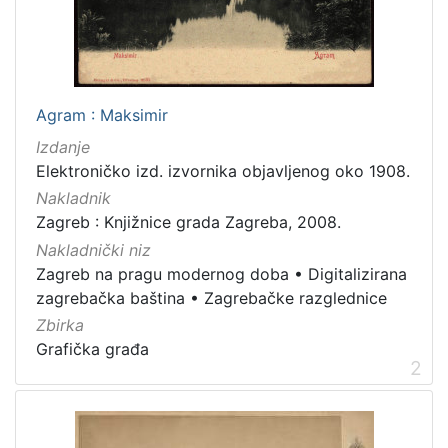
latinski
12
mađarski
8
talijanski
4
danski
2
Agram : Maksimir
češki
2
Izdanje
španjolski
2
Elektroničko izd. izvornika objavljenog oko 1908.
engleski
1
Nakladnik
Zagreb : Knjižnice grada Zagreba, 2008.
Nakladnički niz
Zagreb na pragu modernog doba
•
Digitalizirana
[
zagrebačka baština
•
Zagrebačke razglednice
1
4
Zbirka
]
Grafička građa
2
Mjesto
izdanja
Zagreb
582