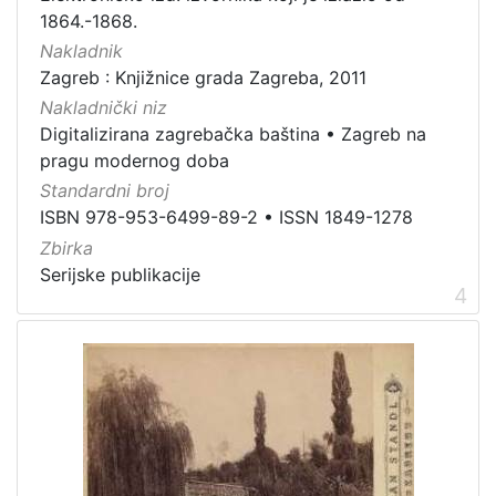
građe
1864.-1868.
knjiga
198
Nakladnik
Zagreb : Knjižnice grada Zagreba, 2011
zvučna građa - neglazbena
154
Nakladnički niz
grafička građa
106
Digitalizirana zagrebačka baština
•
Zagreb na
razglednica
53
pragu modernog doba
notna građa
43
Standardni broj
fotografija
26
ISBN 978-953-6499-89-2
•
ISSN 1849-1278
Zbirka
sitni tisak
24
Serijske publikacije
časopis
22
4
dopisnica
4
zvučna građa - glazbena
3
[
1
3