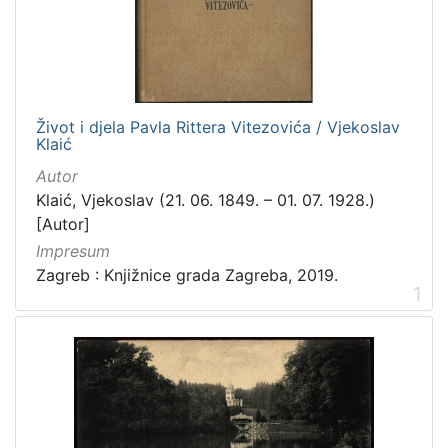
[
3
1
6
]
Izdavač
Život i djela Pavla Rittera Vitezovića / Vjekoslav
Klaić
Knjižnice grada Zagreba
410
Autor
Gradska knjižnica Ante Kovačića
7
Klaić, Vjekoslav (21. 06. 1849. – 01. 07. 1928.)
[Autor]
Impresum
[
Zagreb : Knjižnice grada Zagreba, 2019.
2
1
]
Jezik
hrvatski
228
njemački
51
francuski
19