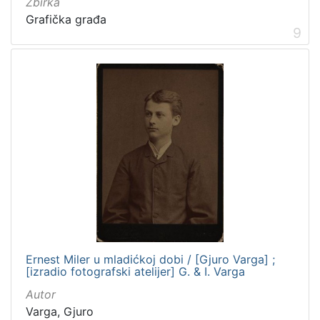
Zbirka
Grafička građa
9
Ernest Miler u mladićkoj dobi / [Gjuro Varga] ;
[izradio fotografski atelijer] G. & I. Varga
Autor
Varga, Gjuro