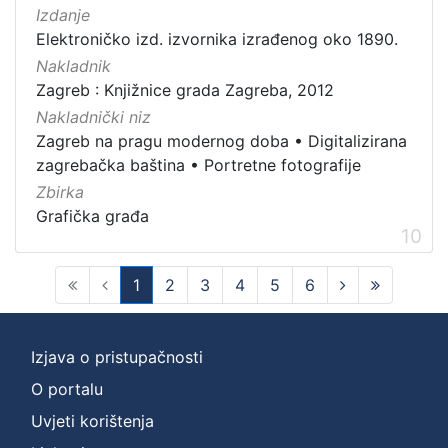
Izdanje
Elektroničko izd. izvornika izrađenog oko 1890.
Nakladnik
Zagreb : Knjižnice grada Zagreba, 2012
Nakladnički niz
Zagreb na pragu modernog doba
•
Digitalizirana
zagrebačka baština
•
Portretne fotografije
Zbirka
Grafička građa
10
1
2
3
4
5
6
(current)
Izjava o pristupačnosti
O portalu
Uvjeti korištenja