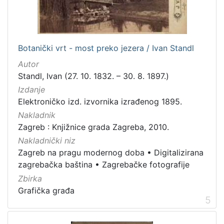
]
Zbirka
Knjige
282
Botanički vrt - most preko jezera / Ivan Standl
Usmeni izvori
211
Autor
Grafička građa
148
Standl, Ivan (27. 10. 1832. – 30. 8. 1897.)
Sitni tisak
58
Izdanje
Notni zapisi
57
Elektroničko izd. izvornika izrađenog 1895.
Knjige za djecu i mladež
44
Nakladnik
Zagreb : Knjižnice grada Zagreba, 2010.
Serijske publikacije
25
Nakladnički niz
Digitalna zbirka Zaprešića
21
Zagreb na pragu modernog doba
•
Digitalizirana
Hemeroteka
10
zagrebačka baština
•
Zagrebačke fotografije
Izdanja Knjižnica grada Zagreba - E-knjige
10
Zbirka
Grafička građa
5
[