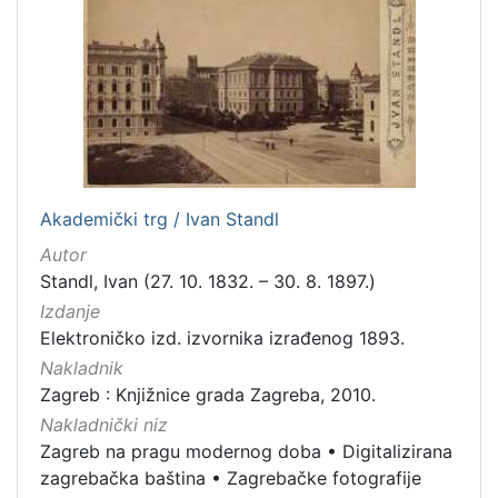
Zaprešić
16
[
2
]
Nakladnička
cjelina
Akademički trg / Ivan Standl
Digitalizirana zagrebačka baština
666
Autor
Zagreb na pragu modernog doba
350
Standl, Ivan (27. 10. 1832. – 30. 8. 1897.)
Glasovi Književnog petka
211
Izdanje
Elektroničko izd. izvornika izrađenog 1893.
Ilirci
53
Nakladnik
Zagrebačke razglednice
50
Zagreb : Knjižnice grada Zagreba, 2010.
Knjige za djecu i mladež
43
Nakladnički niz
Portretne fotografije
43
Zagreb na pragu modernog doba
•
Digitalizirana
Obitelji Šubić, Zrinski i Frankopan
20
zagrebačka baština
•
Zagrebačke fotografije