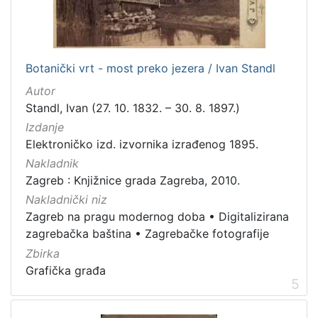
]
Zbirka
Knjige
282
Botanički vrt - most preko jezera / Ivan Standl
Usmeni izvori
211
Autor
Grafička građa
148
Standl, Ivan (27. 10. 1832. – 30. 8. 1897.)
Sitni tisak
58
Izdanje
Notni zapisi
57
Elektroničko izd. izvornika izrađenog 1895.
Knjige za djecu i mladež
44
Nakladnik
Zagreb : Knjižnice grada Zagreba, 2010.
Serijske publikacije
25
Nakladnički niz
Digitalna zbirka Zaprešića
21
Zagreb na pragu modernog doba
•
Digitalizirana
Hemeroteka
10
zagrebačka baština
•
Zagrebačke fotografije
Izdanja Knjižnica grada Zagreba - E-knjige
10
Zbirka
Grafička građa
5
[