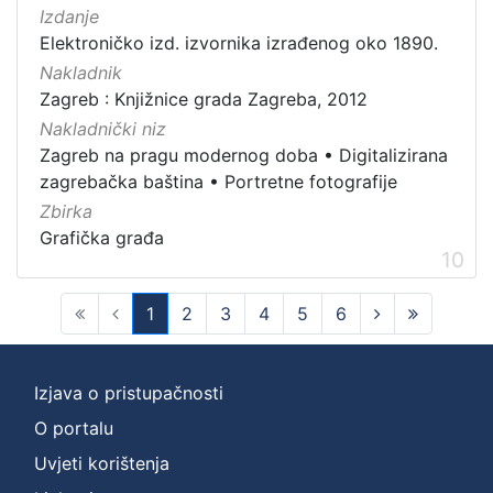
Izdanje
Elektroničko izd. izvornika izrađenog oko 1890.
Nakladnik
Zagreb : Knjižnice grada Zagreba, 2012
Nakladnički niz
Zagreb na pragu modernog doba
•
Digitalizirana
zagrebačka baština
•
Portretne fotografije
Zbirka
Grafička građa
10
1
2
3
4
5
6
(current)
Izjava o pristupačnosti
O portalu
Uvjeti korištenja