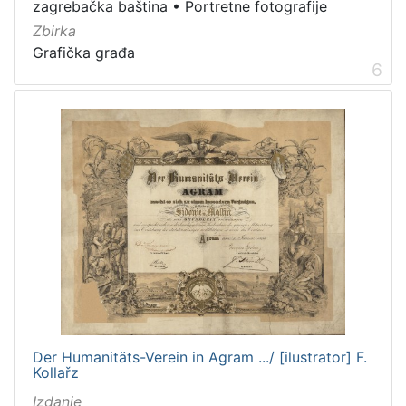
zagrebačka baština
•
Portretne fotografije
Zbirka
Grafička građa
6
Der Humanitäts-Verein in Agram .../ [ilustrator] F.
Kollařz
Izdanje