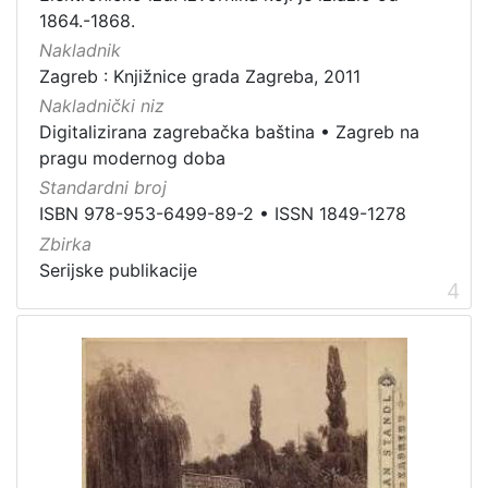
građe
1864.-1868.
knjiga
198
Nakladnik
Zagreb : Knjižnice grada Zagreba, 2011
zvučna građa - neglazbena
154
Nakladnički niz
grafička građa
106
Digitalizirana zagrebačka baština
•
Zagreb na
razglednica
53
pragu modernog doba
notna građa
43
Standardni broj
fotografija
26
ISBN 978-953-6499-89-2
•
ISSN 1849-1278
Zbirka
sitni tisak
24
Serijske publikacije
časopis
22
4
dopisnica
4
zvučna građa - glazbena
3
[
1
3