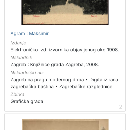
latinski
12
mađarski
8
talijanski
4
danski
2
Agram : Maksimir
češki
2
Izdanje
španjolski
2
Elektroničko izd. izvornika objavljenog oko 1908.
engleski
1
Nakladnik
Zagreb : Knjižnice grada Zagreba, 2008.
Nakladnički niz
Zagreb na pragu modernog doba
•
Digitalizirana
[
zagrebačka baština
•
Zagrebačke razglednice
1
4
Zbirka
]
Grafička građa
2
Mjesto
izdanja
Zagreb
582