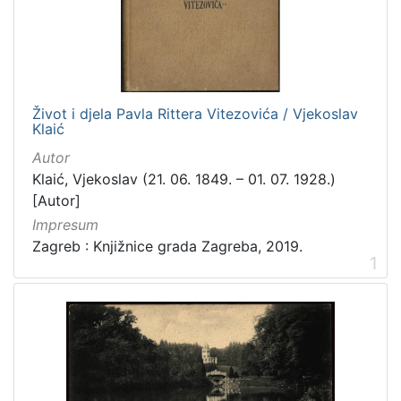
[
3
1
6
]
Izdavač
Život i djela Pavla Rittera Vitezovića / Vjekoslav
Klaić
Knjižnice grada Zagreba
410
Autor
Gradska knjižnica Ante Kovačića
7
Klaić, Vjekoslav (21. 06. 1849. – 01. 07. 1928.)
[Autor]
Impresum
[
Zagreb : Knjižnice grada Zagreba, 2019.
2
1
]
Jezik
hrvatski
228
njemački
51
francuski
19