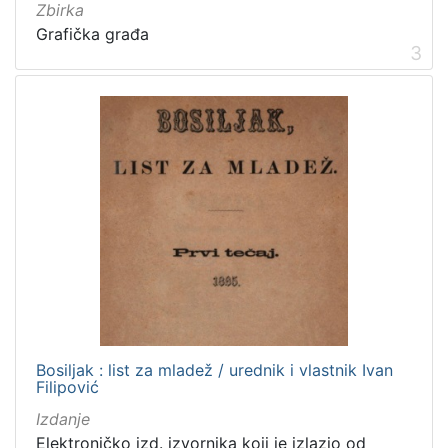
Izdanja zagrebačkih tiskara 17. i 18. stoljeća
20
Zbirka
Grafička građa
Priznanja zagrebačkih društava
18
3
[
3
2
]
Prava
Javno dobro
219
Zaštićeno autorskim pravom
169
Bosiljak : list za mladež / urednik i vlastnik Ivan
[
Filipović
2
]
Izdanje
Vrsta
Elektroničko izd. izvornika koji je izlazio od