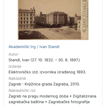
Zaprešić
16
[
2
]
Nakladnička
cjelina
Akademički trg / Ivan Standl
Digitalizirana zagrebačka baština
666
Autor
Zagreb na pragu modernog doba
350
Standl, Ivan (27. 10. 1832. – 30. 8. 1897.)
Glasovi Književnog petka
211
Izdanje
Elektroničko izd. izvornika izrađenog 1893.
Ilirci
53
Nakladnik
Zagrebačke razglednice
50
Zagreb : Knjižnice grada Zagreba, 2010.
Knjige za djecu i mladež
43
Nakladnički niz
Portretne fotografije
43
Zagreb na pragu modernog doba
•
Digitalizirana
Obitelji Šubić, Zrinski i Frankopan
20
zagrebačka baština
•
Zagrebačke fotografije