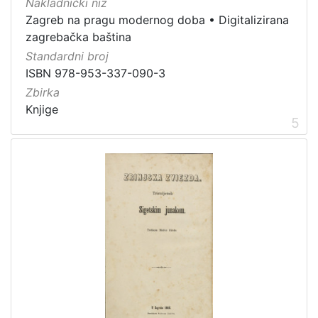
Nakladnički niz
1
Zagreb na pragu modernog doba
•
Digitalizirana
5
zagrebačka baština
]
Standardni broj
ISBN 978-953-337-090-3
Zbirka
Knjige
5