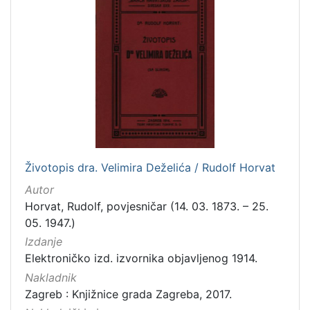
]
Zbirka
Knjige
282
Usmeni izvori
211
Grafička građa
148
Sitni tisak
58
Notni zapisi
57
Knjige za djecu i mladež
44
Životopis dra. Velimira Deželića / Rudolf Horvat
Serijske publikacije
25
Autor
Digitalna zbirka Zaprešića
21
Horvat, Rudolf, povjesničar (14. 03. 1873. – 25.
Hemeroteka
10
05. 1947.)
Izdanja Knjižnica grada Zagreba - E-knjige
10
Izdanje
Elektroničko izd. izvornika objavljenog 1914.
Nakladnik
Zagreb : Knjižnice grada Zagreba, 2017.
[