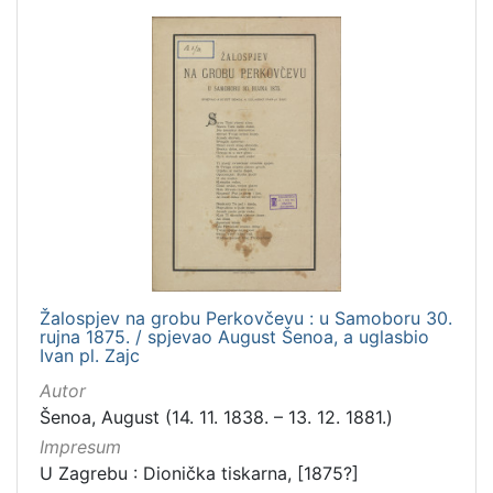
Žalospjev na grobu Perkovčevu : u Samoboru 30.
rujna 1875. / spjevao August Šenoa, a uglasbio
Ivan pl. Zajc
Autor
Šenoa, August (14. 11. 1838. – 13. 12. 1881.)
Impresum
U Zagrebu : Dionička tiskarna, [1875?]