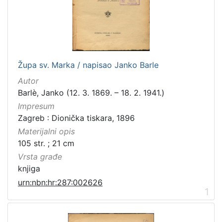
[
3
1
6
]
Izdavač
Župa sv. Marka / napisao Janko Barle
Knjižnice grada Zagreba
410
Autor
Gradska knjižnica Ante Kovačića
7
Barlè, Janko (12. 3. 1869. – 18. 2. 1941.)
Impresum
Zagreb : Dionička tiskara, 1896
Materijalni opis
[
105 str. ; 21 cm
2
]
Vrsta građe
Jezik
knjiga
hrvatski
228
urn:nbn:hr:287:002626
1
njemački
51
francuski
19