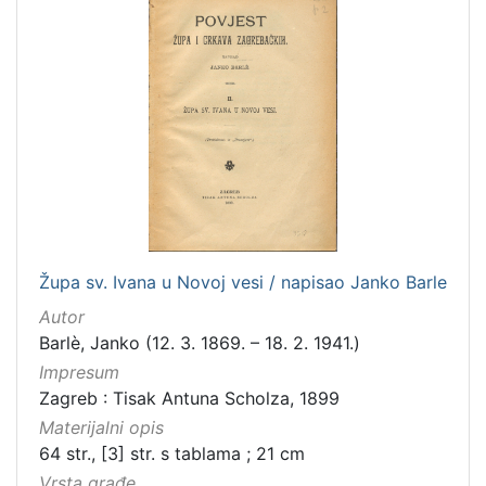
latinski
12
mađarski
8
talijanski
4
danski
2
češki
2
španjolski
2
engleski
1
Župa sv. Ivana u Novoj vesi / napisao Janko Barle
[
Autor
1
Barlè, Janko (12. 3. 1869. – 18. 2. 1941.)
4
]
Impresum
Zagreb : Tisak Antuna Scholza, 1899
Mjesto
Materijalni opis
izdanja
64 str., [3] str. s tablama ; 21 cm
Zagreb
582
Vrsta građe