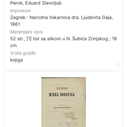
Obitelji Šubić, Zrinski i Frankopan
20
Perok, Eduard Slavoljub
Impresum
Priznanja zagrebačkih društava
18
Zagreb : Narodna tiskarnica dra. Ljudevita Gaja,
1861
Materijalni opis
[
52 str., [1] list sa slikom u N. Šubića Zrinjskog ; 19
3
cm
2
Vrsta građe
]
knjiga
Prava
3
Javno dobro
219
Zaštićeno autorskim pravom
169
[
2
]
Vrsta