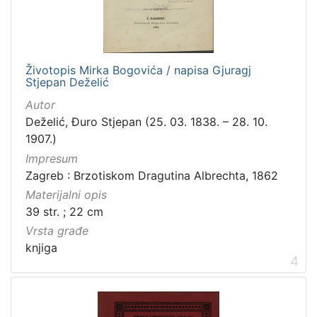
građe
knjiga
198
zvučna građa - neglazbena
154
Životopis Mirka Bogovića / napisa Gjuragj
grafička građa
106
Stjepan Deželić
razglednica
53
Autor
notna građa
43
Deželić, Đuro Stjepan (25. 03. 1838. – 28. 10.
fotografija
26
1907.)
Impresum
sitni tisak
24
Zagreb : Brzotiskom Dragutina Albrechta, 1862
časopis
22
Materijalni opis
dopisnica
4
39 str. ; 22 cm
zvučna građa - glazbena
3
Vrsta građe
knjiga
4
[
1
3