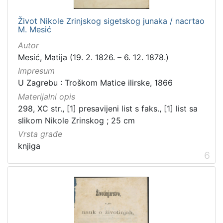
Život Nikole Zrinjskog sigetskog junaka / nacrtao
M. Mesić
Autor
Mesić, Matija (19. 2. 1826. – 6. 12. 1878.)
Impresum
U Zagrebu : Troškom Matice ilirske, 1866
Materijalni opis
298, XC str., [1] presavijeni list s faks., [1] list sa
slikom Nikole Zrinskog ; 25 cm
Vrsta građe
knjiga
6