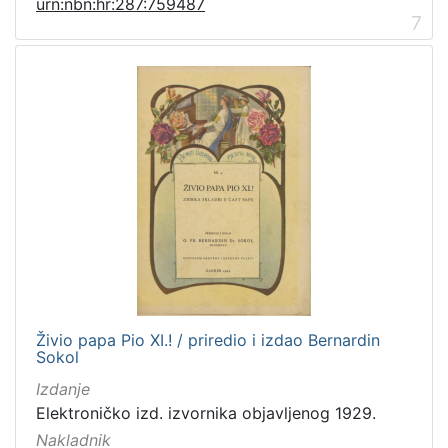
urn:nbn:hr:287:759487
7
Živio papa Pio XI.! / priredio i izdao Bernardin
Sokol
Izdanje
Elektroničko izd. izvornika objavljenog 1929.
Nakladnik