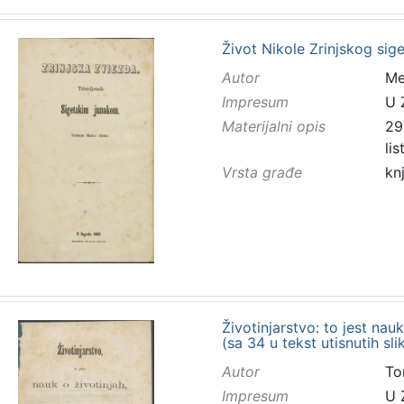
Život Nikole Zrinjskog sig
Autor
Mes
Impresum
U 
Materijalni opis
298
li
Vrsta građe
kn
Životinjarstvo: to jest nauk
(sa 34 u tekst utisnutih sl
Autor
To
Impresum
U 