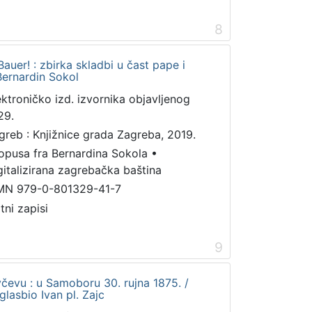
8
auer! : zbirka skladbi u čast pape i
 Bernardin Sokol
ektroničko izd. izvornika objavljenog
29.
greb : Knjižnice grada Zagreba, 2019.
 opusa fra Bernardina Sokola
•
gitalizirana zagrebačka baština
MN 979-0-801329-41-7
tni zapisi
9
čevu : u Samoboru 30. rujna 1875. /
lasbio Ivan pl. Zajc