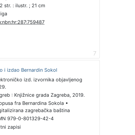
 str. : ilustr. ; 21 cm
jiga
n:nbn:hr:287:759487
7
dio i izdao Bernardin Sokol
ektroničko izd. izvornika objavljenog
29.
greb : Knjižnice grada Zagreba, 2019.
 opusa fra Bernardina Sokola
•
gitalizirana zagrebačka baština
MN 979-0-801329-42-4
tni zapisi