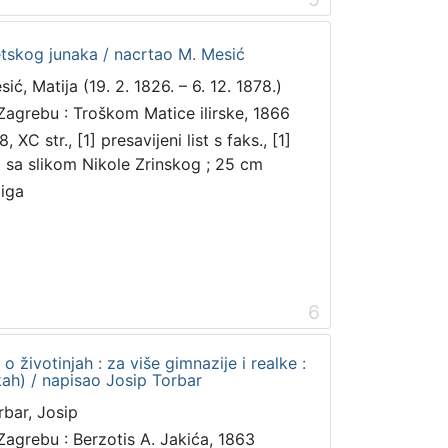
etskog junaka / nacrtao M. Mesić
ić, Matija (19. 2. 1826. – 6. 12. 1878.)
Zagrebu : Troškom Matice ilirske, 1866
, XC str., [1] presavijeni list s faks., [1]
st sa slikom Nikole Zrinskog ; 25 cm
jiga
6
 o životinjah : za više gimnazije i realke :
ikah) / napisao Josip Torbar
rbar, Josip
Zagrebu : Berzotis A. Jakića, 1863