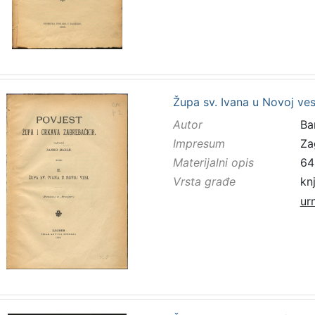
Župa sv. Ivana u Novoj ves
Autor
Bar
Impresum
Za
Materijalni opis
64 
Vrsta građe
kn
ur