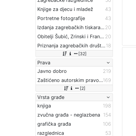
Knjige za djecu i mladež
43
Portretne fotografije
43
Izdanja zagrebačkih tiskara 17. i 18. stoljeća
20
Obitelji Šubić, Zrinski i Frankopan
20
Priznanja zagrebačkih društava
18
[32]
Prava
Javno dobro
219
Zaštićeno autorskim pravom
169
[2]
Vrsta građe
knjiga
198
zvučna građa - neglazbena
154
grafička građa
106
razglednica
53