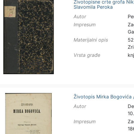
Životopisne crte grofa Ni
Slavomila Peroka
Autor
Pe
Impresum
Za
Ga
Materijalni opis
52 
Zr
Vrsta građe
kn
Životopis Mirka Bogovića /
Autor
De
10.
Impresum
Za
18