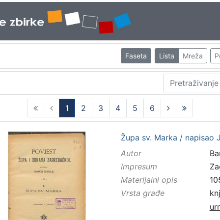
Faseta
Lista
Mreža
P
1
2
3
4
5
6
(current)
Župa sv. Marka / napisao 
Autor
Bar
Impresum
Za
Materijalni opis
10
Vrsta građe
kn
ur