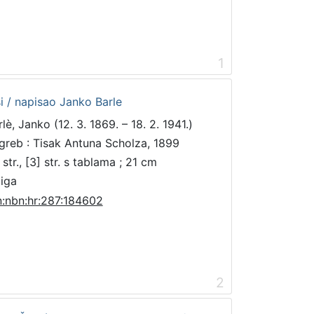
1
i / napisao Janko Barle
lè, Janko (12. 3. 1869. – 18. 2. 1941.)
greb : Tisak Antuna Scholza, 1899
str., [3] str. s tablama ; 21 cm
jiga
n:nbn:hr:287:184602
2