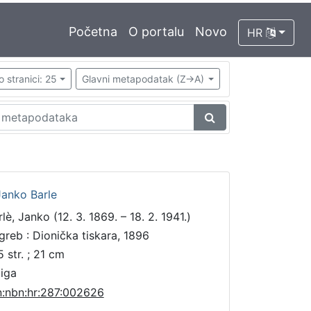
Početna
O portalu
Novo
HR
o stranici: 25
Glavni metapodatak (Z->A)
Janko Barle
lè, Janko (12. 3. 1869. – 18. 2. 1941.)
greb : Dionička tiskara, 1896
5 str. ; 21 cm
jiga
n:nbn:hr:287:002626