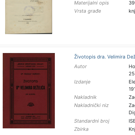
Materijalni opis
39
Vrsta građe
kn
Životopis dra. Velimira De
Autor
Ho
25
Izdanje
El
19
Nakladnik
Za
Nakladnički niz
Za
Di
Standardni broj
IS
Zbirka
Kn