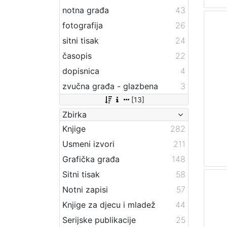
notna građa
43
fotografija
26
sitni tisak
24
časopis
22
dopisnica
4
zvučna građa - glazbena
3
[13]
Zbirka
Knjige
282
Usmeni izvori
211
Grafička građa
148
Sitni tisak
58
Notni zapisi
57
Knjige za djecu i mladež
44
Serijske publikacije
25