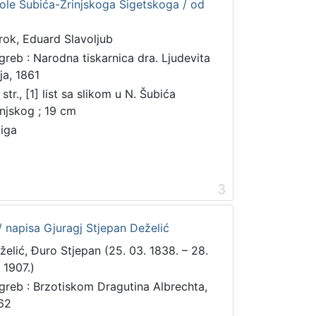
kole Šubića-Zrinjskoga Sigetskoga / od
rok, Eduard Slavoljub
greb : Narodna tiskarnica dra. Ljudevita
ja, 1861
str., [1] list sa slikom u N. Šubića
injskog ; 19 cm
jiga
3
 napisa Gjuragj Stjepan Deželić
želić, Đuro Stjepan (25. 03. 1838. – 28.
 1907.)
greb : Brzotiskom Dragutina Albrechta,
62