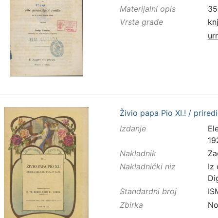
Materijalni opis
352
Vrsta građe
kn
ur
Živio papa Pio XI.! / prire
Izdanje
El
19
Nakladnik
Za
Nakladnički niz
Iz
Di
Standardni broj
IS
Zbirka
No