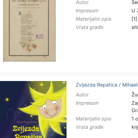
Autor
Še
Impresum
U 
Materijalni opis
[1]
Vrsta građe
sit
Zvijezda Repatica / Mihaela
Autor
Žu
Impresum
Za
Gr
Materijalni opis
1 
Vrsta građe
kn