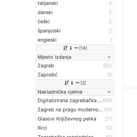
talijanski
4
danski
2
češki
2
španjolski
2
engleski
1
[14]
Mjesto izdanja
Zagreb
582
Zaprešić
16
[2]
Nakladnička cjelina
Digitalizirana zagrebačka baština
666
Zagreb na pragu modernog doba
350
Glasovi Književnog petka
211
Ilirci
53
Zagrebačke razglednice
50