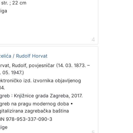
 str. ; 22 cm
jiga
4
želića / Rudolf Horvat
rvat, Rudolf, povjesničar (14. 03. 1873. –
. 05. 1947.)
ektroničko izd. izvornika objavljenog
14.
greb : Knjižnice grada Zagreba, 2017.
greb na pragu modernog doba
•
gitalizirana zagrebačka baština
BN 978-953-337-090-3
jige
5