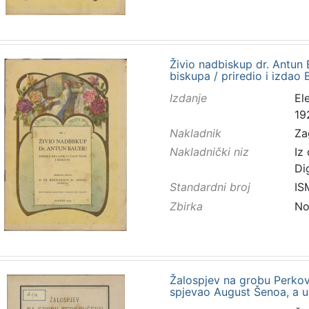
Živio nadbiskup dr. Antun B
biskupa / priredio i izdao
Izdanje
El
19
Nakladnik
Za
Nakladnički niz
Iz
Di
Standardni broj
IS
Zbirka
No
Žalospjev na grobu Perkov
spjevao August Šenoa, a ug