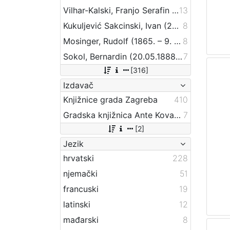
Vilhar-Kalski, Franjo Serafin (5. 1. 1852. – 4. 3. 1928.)
13
Kukuljević Sakcinski, Ivan (29. 5. 1816. – 1. 8. 1889.)
8
Mosinger, Rudolf (1865. – 9. 10. 1918.)
8
Sokol, Bernardin (20.05.1888 – 24.09.1944)
7
[316]
Izdavač
Knjižnice grada Zagreba
410
Gradska knjižnica Ante Kovačića
7
[2]
Jezik
hrvatski
228
njemački
51
francuski
19
latinski
12
mađarski
8