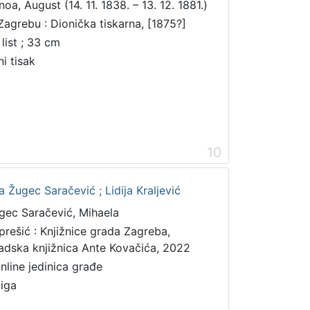
noa, August (14. 11. 1838. – 13. 12. 1881.)
Zagrebu : Dionička tiskarna, [1875?]
 list ; 33 cm
ni tisak
10
 Žugec Saračević ; Lidija Kraljević
gec Saračević, Mihaela
prešić : Knjižnice grada Zagreba,
adska knjižnica Ante Kovačića, 2022
online jedinica građe
jiga