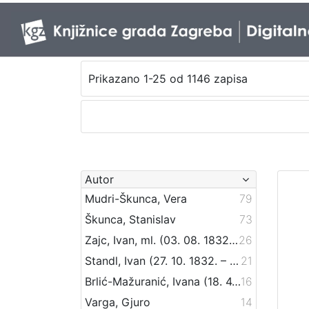
Prikazano 1-25 od 1146 zapisa
Autor
Mudri-Škunca, Vera
79
Škunca, Stanislav
73
Zajc, Ivan, ml. (03. 08. 1832. – 16. 12. 1914.)
26
Standl, Ivan (27. 10. 1832. – 30. 8. 1897.)
21
Brlić-Mažuranić, Ivana (18. 4. 1874. – 21. 9. 1938.)
16
Varga, Gjuro
14