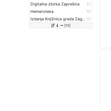
Digitalna zbirka Zaprešića
21
Hemeroteka
10
Izdanja Knjižnica grada Zagreba - E-knjige
10
[15]