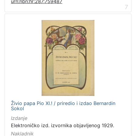
urn:nbn:hr:287:759487
7
Živio papa Pio XI.! / priredio i izdao Bernardin
Sokol
Izdanje
Elektroničko izd. izvornika objavljenog 1929.
Nakladnik