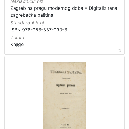
Nakladnički niz
1
Zagreb na pragu modernog doba
•
Digitalizirana
5
zagrebačka baština
]
Standardni broj
ISBN 978-953-337-090-3
Zbirka
Knjige
5