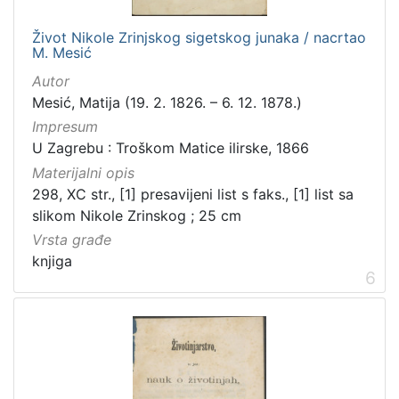
Život Nikole Zrinjskog sigetskog junaka / nacrtao
M. Mesić
Autor
Mesić, Matija (19. 2. 1826. – 6. 12. 1878.)
Impresum
U Zagrebu : Troškom Matice ilirske, 1866
Materijalni opis
298, XC str., [1] presavijeni list s faks., [1] list sa
slikom Nikole Zrinskog ; 25 cm
Vrsta građe
knjiga
6