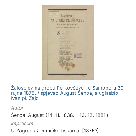
Žalospjev na grobu Perkovčevu : u Samoboru 30.
rujna 1875. / spjevao August Šenoa, a uglasbio
Ivan pl. Zajc
Autor
Šenoa, August (14. 11. 1838. – 13. 12. 1881.)
Impresum
U Zagrebu : Dionička tiskarna, [1875?]