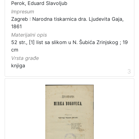
Izdanja zagrebačkih tiskara 17. i 18. stoljeća
20
Perok, Eduard Slavoljub
Impresum
Priznanja zagrebačkih društava
18
Zagreb : Narodna tiskarnica dra. Ljudevita Gaja,
1861
Materijalni opis
[
52 str., [1] list sa slikom u N. Šubića Zrinjskog ; 19
3
cm
2
Vrsta građe
]
knjiga
Prava
3
Javno dobro
219
Zaštićeno autorskim pravom
169
[
2
]
Vrsta