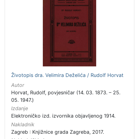
]
Zbirka
Knjige
282
Usmeni izvori
211
Grafička građa
148
Sitni tisak
58
Notni zapisi
57
Knjige za djecu i mladež
44
Životopis dra. Velimira Deželića / Rudolf Horvat
Serijske publikacije
25
Autor
Digitalna zbirka Zaprešića
21
Horvat, Rudolf, povjesničar (14. 03. 1873. – 25.
Hemeroteka
10
05. 1947.)
Izdanja Knjižnica grada Zagreba - E-knjige
10
Izdanje
Elektroničko izd. izvornika objavljenog 1914.
Nakladnik
Zagreb : Knjižnice grada Zagreba, 2017.
[