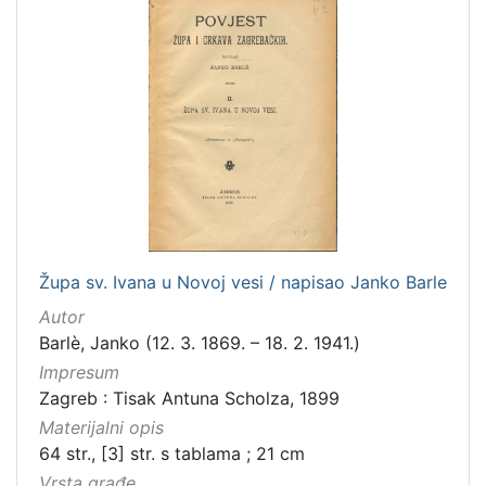
latinski
12
mađarski
8
talijanski
4
češki
2
španjolski
2
danski
2
slovački
1
Župa sv. Ivana u Novoj vesi / napisao Janko Barle
[
Autor
1
Barlè, Janko (12. 3. 1869. – 18. 2. 1941.)
4
]
Impresum
Zagreb : Tisak Antuna Scholza, 1899
Mjesto
Materijalni opis
izdanja
64 str., [3] str. s tablama ; 21 cm
Zagreb
582
Vrsta građe