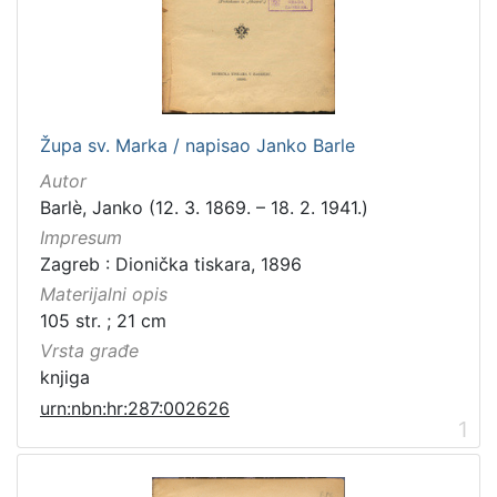
[
3
1
6
]
Izdavač
Župa sv. Marka / napisao Janko Barle
Knjižnice grada Zagreba
410
Autor
Gradska knjižnica Ante Kovačića
7
Barlè, Janko (12. 3. 1869. – 18. 2. 1941.)
Impresum
Zagreb : Dionička tiskara, 1896
Materijalni opis
[
105 str. ; 21 cm
2
]
Vrsta građe
Jezik
knjiga
hrvatski
228
urn:nbn:hr:287:002626
1
njemački
51
francuski
19