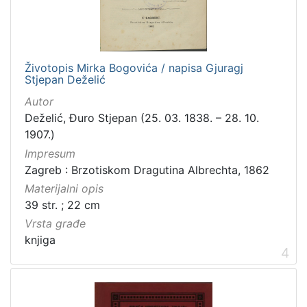
građe
knjiga
198
zvučna građa - neglazbena
154
Životopis Mirka Bogovića / napisa Gjuragj
grafička građa
106
Stjepan Deželić
razglednica
53
Autor
notna građa
43
Deželić, Đuro Stjepan (25. 03. 1838. – 28. 10.
fotografija
26
1907.)
Impresum
sitni tisak
24
Zagreb : Brzotiskom Dragutina Albrechta, 1862
časopis
22
Materijalni opis
dopisnica
4
39 str. ; 22 cm
zvučna građa - glazbena
3
Vrsta građe
knjiga
4
[
1
3