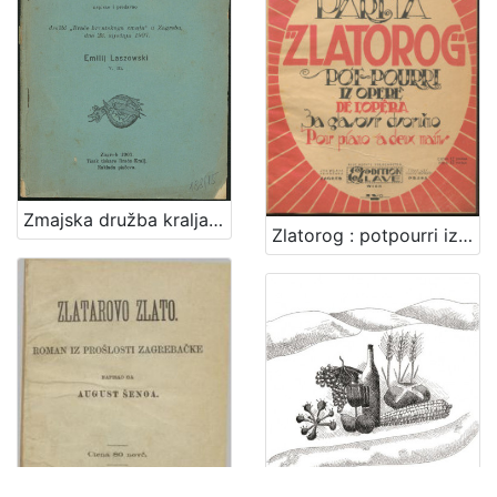
Zmajska družba kralja Sigismunda / napisao i predavao družbi "Braće hrvatskoga zmaja" u Zagrebu, dne 23. siječnja 1907. Emilij Laszowski
Zlatorog : potpourri iz opere : za glasovir dvoručno / Viktor Parma