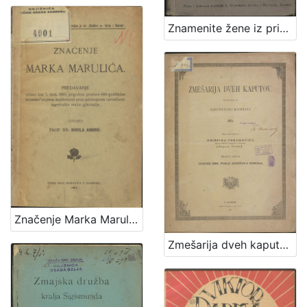
1
5
Znamenite žene iz priče i poviesti / sastavila Marija Jambrišakova
]
Značenje Marka Marulića : predavanje držano 7. stud. 1901. prigodom proslave 400-godišnjice hrvatske umjetne književnosti pred cjelokupnom omladinom zagrebačke realne gimnazije / govorio Nikola Andrić
Zmešarija dveh kaputov / sastavljena po Onufriusu Koprivi 1874. ; izdana na svetlo po Grišpinu Trbuhoviću sveto-petskom plebanušu na Bregani meseca lipnja godine 1885. posle Kristova poroda.