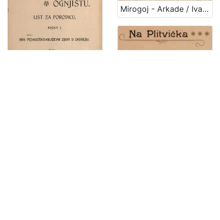
1
Mirogoj - Arkade / Ivan Standl
5
]
Na domaćem ognjištu : list za porodicu / uredile Marija Jambrišak i Jagoda Truhelka
Na Plitvička jezera! : balet u 2 slike : po ideji dra. Stj. pl Miletića = Aux lacs de Plitvice! : ballet en 2 tableaux : apres une idee de M. le doct. Et. de Miletić = An die Plitvicer Seen! : Bellet in 2 Bildern : nach einer Idee des Dr. Stephan von Miletić / sastavio i uglazbio Felix Albini