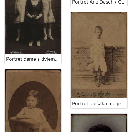
Portret Ane Dasch / Otto Dasch
Portret dame s dvjema djevojčicama / M. Merćep ; [izradio] Atelie M. Merćep
Portret dječaka u bijelom odijelu / G. & I.Varga