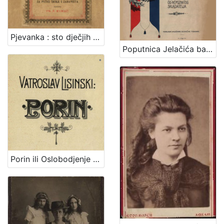
Pjevanka : sto dječjih popievaka za jedno grlo s napjevi, tekstom i metodičkim uvodom : za pučke škole i zabavišta / uredio Fr. Š. Kuhač
Poputnica Jelačića bana : u proslavu stogodišnjice rodjenja bana Josipa grofa Jelačića izdala Knjižara dioničke tiskare.
Porin ili Oslobodjenje Hrvata ispod franačkog jarma : junačka opera u 5 čina / Uglazbio Vatroslav Lisinski ; [libreto] dr. Dimitrije Demeter ; glasovirsku udesbu složio Srećko Albini