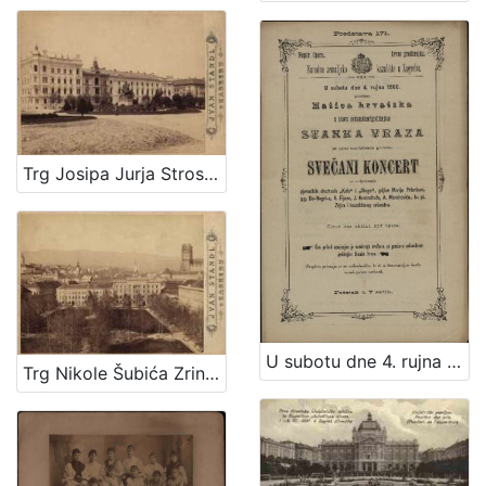
Trg Josipa Jurja Strossmayera / Ivan Standl
U subotu dne 4. rujna 1880. priredjuje Matica hrvatska u slavu sedamdesetgodišnjice Stanka Vraza svečani koncert uz sudjelovanje pjevačkih družtvah "Kola" i "Sloge", gdjice Marije Prikrilove, gg. De-Negri-a, A. Fijana, J. Kratochvila, A. Mandrovića, Iv. pl. Zajca i kazalištnog orkestra / [program] Narodno zemaljsko kazalište u Zagrebu ; [program] Hrv. pjevačko družtvo "Kolo" u Zagrebu
Trg Nikole Šubića Zrinskog / Ivan Standl