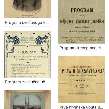
Program svečanoga koncerta "Večer Lisinskova" : dne 15. prosinca 1893. / Hrvatsko pjevačko družtvo "Kolo" u Zagrebu ; sborovi i koncertom ravna družtveni artistički ravnatelj Nikola Faller, orkestrom c. i kr. pukovnije nadvojvode Leopolda br. 53. kapelnik Josip Dvor[ž]ak
Program trećeg nedjeljnog glasbenog jour-fix-a : saisone 1893/4 : dne 26. studenoga 1893. / Hrv. pjevačko družtvo "Kolo" u Zagrebu
Program zaključne učeničke produkcije za subotu 22. lipnja 1901. / Hrvatski zem. glazbeni zavod
Prva hrvatska uputa u glasoviranje : za djecu i odrasle samouke / sastavio Fr. Š. Kuhač