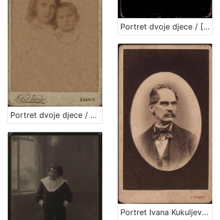
Portret dvoje djece / [Gjuro Varga] ; [izradio fotografski atelijer] G. & I. Varga
Portret dvoje djece / G. & I. Varga
Portret Ivana Kukuljevića Sakcinskog / I. Standl