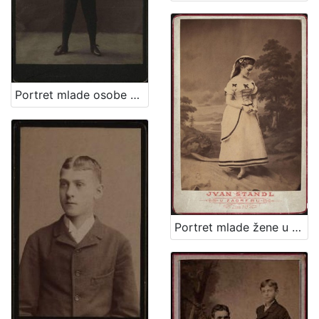
Portret mlade osobe u tamnom kostimu / A. Brauner ; [izradio] A. Brauner - fotografički artistički atelier za modernu fotografiju
Portret mlade žene u bijeloj haljini / Ivan Standl