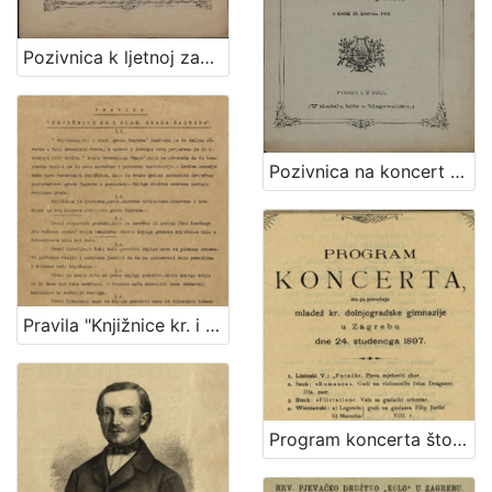
Pozivnica k ljetnoj zabavi što ju priredjuje hrv. pjevačko družtvo "Kolo" uz sudjelovanje glasbe c. kr. pješ. pukovnije Grofa Jelačića br. 69. u nedjelju dne 10. srpnja 1881. kod "Kamenitog stola"
Pozivnica na koncert što ga priredjuje hrv. pjevačko družtvo "Kolo" uz sudjelovanje glasbe c. kr. pješ. pukovnije grofa Jelačića br. 69. u bašći svratišta "K caru austrijskomu" u utorak 10. kolovoza 1880
Pravila "Knjižnice kr. i slob. grada Zagreba" / Knjižnica kr. i slob. grada Zagreba
Program koncerta što ga priređuje mladež kr. dolnjogradske gimnazije u Zagrebu dne 24. studenoga 1897.