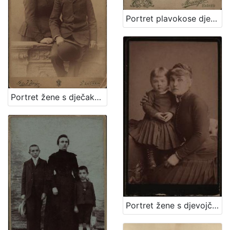
Portret plavokose djevojčice / Mosinger ; [izradio] Artistički zavod Mosinger
Portret žene s dječakom / G. & I. Varga
Portret žene s djevojčicom / [Gjuro Varga] ; [izradio fotografski atelier] G. & I. Varga