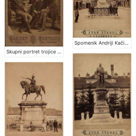
Spomenik Andriji Kačiću Miošiću : Mesnička ulica / Ivan Standl
Skupni portret trojice muškaraca i dvoje djece / G. Varga