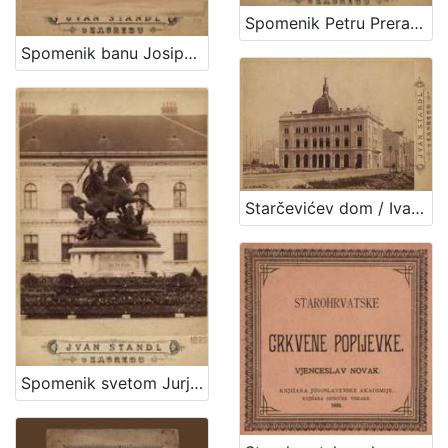
Spomenik Petru Preradoviću / Ivan Standl
Spomenik banu Josipu Jelačiću : Trg bana Jelačića / Ivan Standl
Starčevićev dom / Ivan Standl
Spomenik svetom Jurju / Ivan Standl