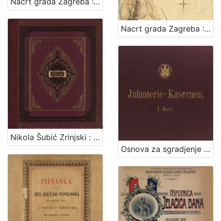
Nacrt grada Zagreba : 1878. / sastavio gradski gradjevni ured
Nacrt grada Zagreba : 1898. / sastavio gradski gradjevni ured
Nikola Šubić Zrinjski : glasbena tragedija u 3 čina (8 slika) : op. 403 / glasbotvorio Ivan pl. Zajc ; po drami Teodora Körnera napisao Hugo Badalić ; priređeno po sladatelju za glasovir ujedno s pjevanjem i sa hrvatskim i talijanskim tekstom. Zagreb, [1884].
Osnova za sgradjenje pješačke vojarne u Zagrebu = Entwurf für die in Agram zu erbauende Infanterie-Kasernen / izradjena po Franji Gruberu, Dragutinu Völckneru