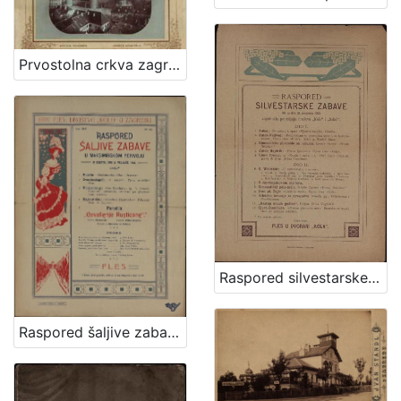
Prvostolna crkva zagrebačka / Atelier Mosinger
Raspored silvestarske zabave što ju dne 31. prosinca 1903. zajednički priredjuju društva "Kolo" i "Sokol"
Raspored šaljive zabave u Maksimirskom perivoju : u subotu dne 6. veljače 1904. / Hrv. pjev. društvo "Kolo" u Zagrebu