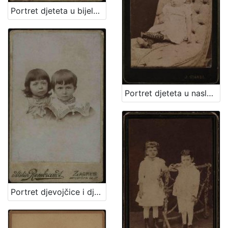
Portret djeteta u bijeloj haljinici i tamnim čizmicama / Artistički zavod Mosinger
Portret djeteta u naslonjaču / Ivan Standl
Portret djevojčice i dječaka / Atelier Rembrandt