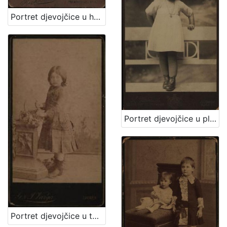
Portret djevojčice u haljini za krizmu i žene sa šeširom s cvijećem na obodu / Atelier Rechnitzer
Portret djevojčice u plisiranoj haljinici / S. Weinrich
Portret djevojčice u tamnoj haljinici / [Gjuro Varga] / [izradio fotografski atelier] G. & I. Varga