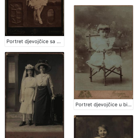
Portret djevojčice sa cvjetnim vjenčićem / [Gjuro Varga] ; [izradio fotografski atelijer] G. & I. Varga
Portret djevojčice u bijeloj haljinici / Mosinger / [izradio] Artistički zavod Mosinger