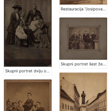
Restauracija "Josipovac" / Ivan Standl
Skupni portret šest ženskih osoba / Lafranchini
Skupni portret dviju obitelji / Mosinger ; [izradio] Artistički zavod Mosinger