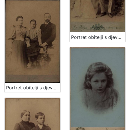
Portret obitelji s djevojčicom / G. & I. Varga
Portret obitelji s djevojčicom u sredini / Mosinger & Breyer