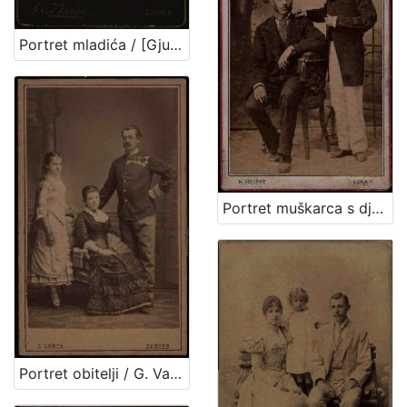
Portret mladića / [Gjuro Varga] ; [izradio fotografski atelijer] G. & I. Varga
Portret muškarca s dječakom u bijelim hlačama / H. Fickert ; [izradila] Poslovnica svetlo slikah Herrmana Fikerta u Zagrebu
Portret obitelji / G. Varga