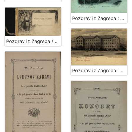
Pozdrav iz Zagreba : Mesnička ulica i Pongračeva kuća
Pozdrav iz Zagreba / R. Mosinger, Zagreb
Pozdrav iz Zagreba = Gruss aus Agram : Franz Josef Universität