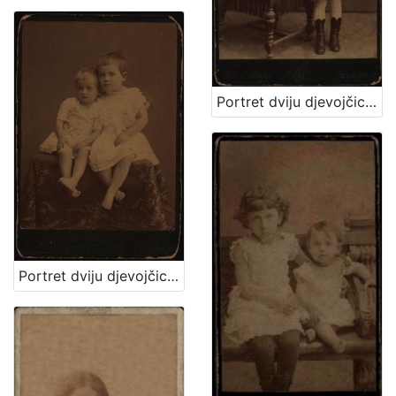
Portret dviju djevojčica / [Gjuro Varga] ; [izradio atelier] G. & I. Varga
Portret dviju djevojčica u bijelim haljinicama / [Gjuro Varga] ; [izradio fotografski atelijer] G. & I. Varga