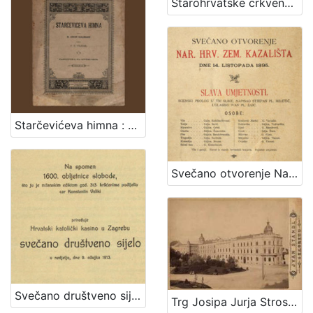
Starohrvatske crkvene popijevke / ukajdio ih, harmonizovao i tekstove im priudesio Vjenceslav Novak
Starčevićeva himna : op. 189 / uglasbio F. S. Vilhar ; spjevao dr. August Harambašić
Svečano otvorenje Nar. hrv. zem. kazališta : dne 14. listopada 1895.
Svečano društveno sijelo / priređuje Hrvatski katolički kasino u Zagrebu
Trg Josipa Jurja Strossmayera / Ivan Standl