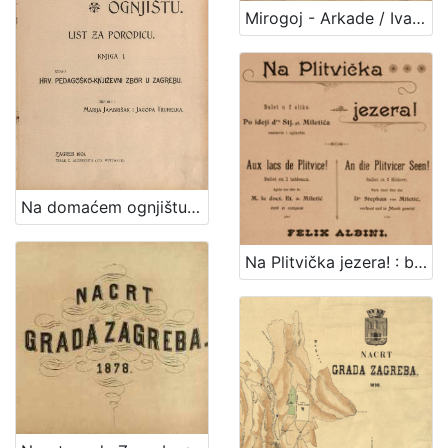
1
Mirogoj - Arkade / Ivan Standl
5
]
Na domaćem ognjištu : list za porodicu / uredile Marija Jambrišak i Jagoda Truhelka
Na Plitvička jezera! : balet u 2 slike : po ideji dra. Stj. pl Miletića = Aux lacs de Plitvice! : ballet en 2 tableaux : apres une idee de M. le doct. Et. de Miletić = An die Plitvicer Seen! : Bellet in 2 Bildern : nach einer Idee des Dr. Stephan von Miletić / sastavio i uglazbio Felix Albini