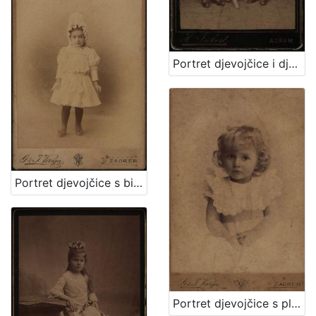
Portret djevojčice i dječaka / Herrman Fickert
Portret djevojčice s bijelom kapom / G. & I.Varga
Portret djevojčice s plavim uvojcima / G.&I. Varga