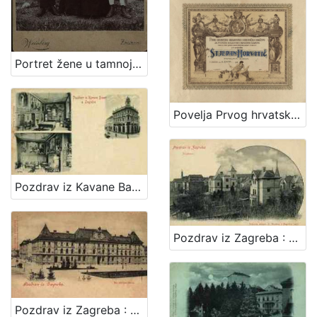
Portret žene u tamnoj haljini s dva dječaka / Weinberg ; [izradio] Atelier M. Weinberg
Povelja Prvog hrvatskog gradjevnog i obrtničkog društva za potporu bolestnih i nemoćnih članova
Pozdrav iz Kavane Bauer u Zagrebu
Pozdrav iz Zagreba : Josipovac
Pozdrav iz Zagreba : Kr. obrtna škola