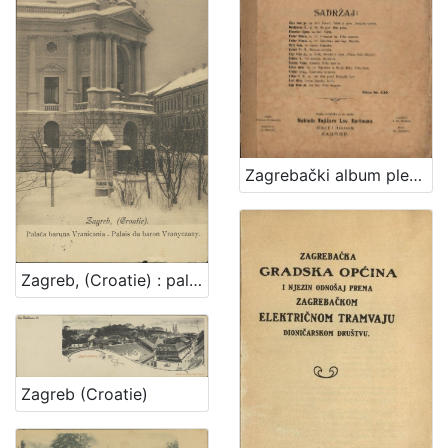
Zagrebački album plesova : za glasovir
Zagreb, (Croatie) : palača baruna Vranicania - palais du baron Vranyczany
Zagreb (Croatie)