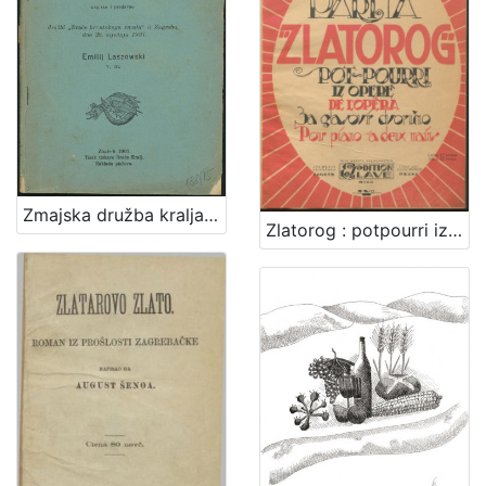
Zmajska družba kralja Sigismunda / napisao i predavao družbi "Braće hrvatskoga zmaja" u Zagrebu, dne 23. siječnja 1907. Emilij Laszowski
Zlatorog : potpourri iz opere : za glasovir dvoručno / Viktor Parma