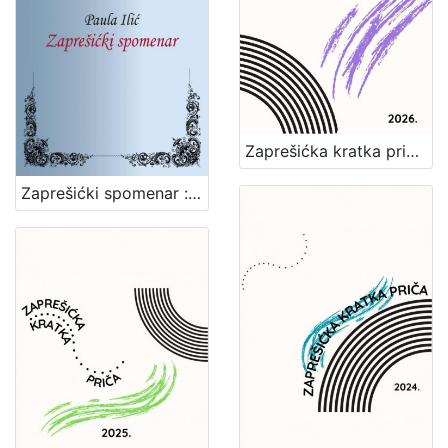
Zaprešićka kratka priča 2026. : nagrađene i pohvaljene priče
Zaprešićki spomenar : biserni kraluši seoske učiteljice / Paula Ilić