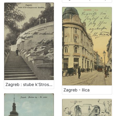
Zagreb : stube k'Strosmjerovom šetalištu
Zagreb - Ilica