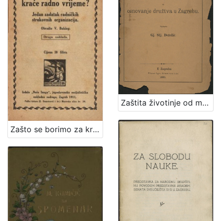
Zaštita životinje od mučenja : prinos za osnovanje družtva u Zagrebu / sastavio Gj. Stj. Dežalić
Zašto se borimo za kraće radno vrijeme? : jedan zadatak radničkih strukovnih organizacija / obradio V. Bukšeg