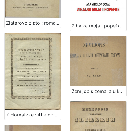
Zlatarovo zlato : roman iz prošlosti zagrebačke / napisao ga August Šenoa
Zibalka moja i popefke / Ana Mikelec Gotal
Zemljopis zemalja u kojih obitavaju Hrvati / sastavio Vj. Klaić
Z Horvatzke vittie dobro poselenye vuchinyeno kad je bana nasztavlenye : vu Zagrebu meszecza veliko-messnyaka dan XXXI. letta 1785