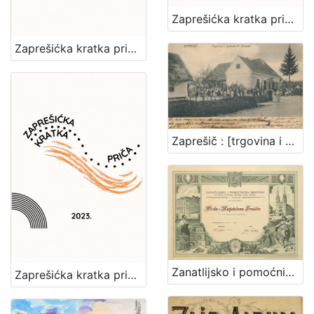
Zaprešićka kratka priča 2024. : nagrađene i pohvaljene priče
Zaprešićka kratka priča 2025. : nagrađene i pohvaljene priče
Zaprešič : [trgovina i gostiona F. Ermann]
Zanatlijsko i pomoćničko društvo za podporu bolestnika, nemoćnika, udova i siročadi : [povelja]
Zaprešićka kratka priča 2023. : nagrađene i pohvaljene priče