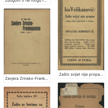
Zbogom ti ne mogu reći / Vlasta Janton
Zašto svijet nije propao i druge šaljive pripovijesti iz Srijema / Isa Velikanović
Zavjera Zrinsko-Frankopanska : (1664.-1671.) / Ferdo Šišić