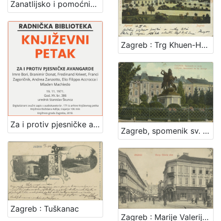
Zanatlijsko i pomoćničko društvo za podporu bolestnika, nemoćnika, udova i siročadi
Zagreb : Trg Khuen-Hedervary-jev = Agram : Place Khuen-Hedervary
Za i protiv pjesničke avangarde : Književni petak, dvorana u Novinarskom domu, 19. 11. 1971., br. 386 / Imre Bori, Branimir Donat, Ferdinand Kriwet, Vagn Steen, Franci Zagoričnik, Andrea Zanzotto, Ellio Philoppo Accrocca i Mladen Machiedo ; urednik Stanislav Škunca
Zagreb, spomenik sv. Jurja = Agram, monument de St. George
Zagreb : Tuškanac
Zagreb : Marije Valerije ulica