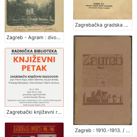
Zagrebačka gradska općina i njezin odnošaj prema Zagrebačkom električnom tramvaju dioničarskom društvu
Zagreb - Agram : dvorište palače bar. Vraniczanya
Zagrebački književni razgovori : Književni petak, dvorana u Novinarskom domu, 20. 4. 1973., br. 432 / Jean Pierre Faye ... [et al.] ; prevodilac Ingrid Šafranek ; urednik Stanislav Škunca
Zagreb : 1910.-1913. / [napisao Vjekoslav Klaić]