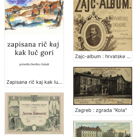
Zajc-album : hrvatske skladbe za glasovir
Zapisana rič kaj kak luč gori : zajednička zbirka poezije članova Udruge "Vladimir Maleković" / priredila Đurđica Haladi ; [tekstovi o pjesnicima Snježana Zrinjan]
Zagreb : zgrada "Kola"