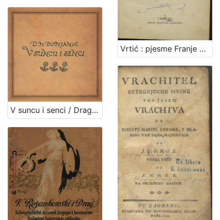
Vrtić : pjesme Franje Krsta markeza Frankopana, kneza Tržačkoga / izdao Ivan Kostrenčić
V suncu i senci / Dragutin M. Domjanić ; [zredila, nakinčila i z rukom na kamen napisala Olga Höcker]