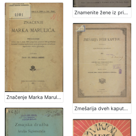
1
5
Znamenite žene iz priče i poviesti / sastavila Marija Jambrišakova
]
Značenje Marka Marulića : predavanje držano 7. stud. 1901. prigodom proslave 400-godišnjice hrvatske umjetne književnosti pred cjelokupnom omladinom zagrebačke realne gimnazije / govorio Nikola Andrić
Zmešarija dveh kaputov / sastavljena po Onufriusu Koprivi 1874. ; izdana na svetlo po Grišpinu Trbuhoviću sveto-petskom plebanušu na Bregani meseca lipnja godine 1885. posle Kristova poroda.