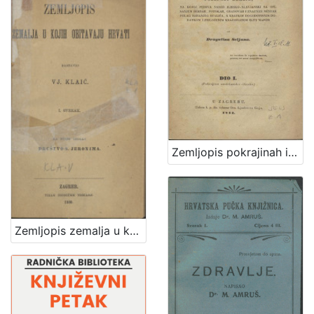
Zemljopis pokrajinah ilirskih iliti Ogledalo zemlje, na kojoj pribiva narod ilirsko-slavjanski sa opisanjem berdah, potokah, gradovah i znatniih mestah polag sadanjeg stališa, s kratkim dogodopisnim dodatkom i priloženim krajobrazom iliti mapom / od Dragutina Seljana
Zemljopis zemalja u kojih obitavaju Hrvati