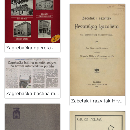
Zagrebačka opereta : 1900.-1960. : ulomci
Zagrebačka baština minulih stoljeća na novom internetskom portalu
Začetak i razvitak Hrvatskog kazališta sa stručnog stanovišta : za šire općinstvo / napisao Nikola Milan (Simeonović)