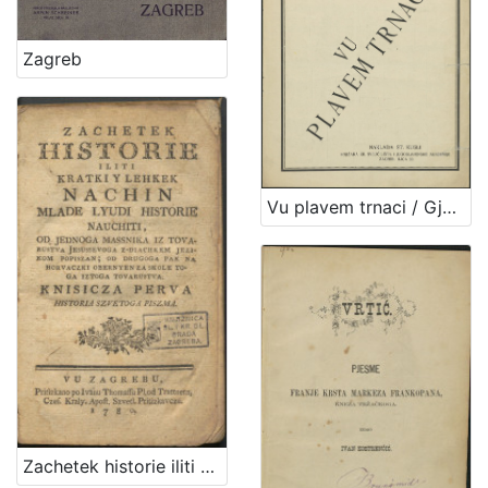
Zagreb
Vu plavem trnaci / Gjuro Prejac
Zachetek historie iliti Kratki y lehkek nachin mlade lyudi historie nauchiti : knisicza perva : historia Szvetoga Piszma / od Jednoga Massnika iz Tovarustva Jesussevoga z-diachkem jezikom popiszan ; od drugoga pak na horvaczki obernyen za skole toga iztoga tovarustva