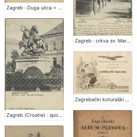
Zagreb : Duga ulica = Agram : Rue longue
Zagreb : crkva sv. Marka
Zagrebački koturaški klub "Orao"
Zagreb (Croatie) : spomenik sv. Jurja = monument St. Georges