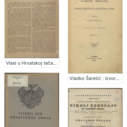
Vlasi u Hrvatskoj tečajem 14. i 15. stoljeća / [Vjekoslav Klaić]
Vladko Šaretić : izvorna pripoviest iz zagrebačkoga života / napisala Zagorka