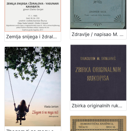
Zdravlje / napisao M. [Milan] Amruš
Zemlja snijega i ždralova - Yasunari Kavabata : Književni petak, 17. 1. 1969., dvorana u Medulićevoj 30 / govori Zlatko Gorjan ; čitaju Nada Subotić i Zlatko Crnković ; urednik i voditelj Stanislav Škunca
Zbirka originalnih rukopisa / Dragutin M. Domjanić