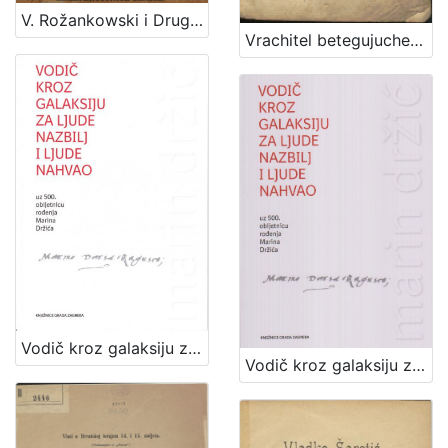
V. Rožankowski i Drug : litografički zavod, knjigo i kamenotiskara, tvornica etiketa : 1898-1913
Vrachitel betegujuche sivine tho jeszt Vrachtva za rogatu marhu, kermke, y mladinu / van dana najpervich po J. G. O. R. G. Z. ; vezda pako po F. G. O. K. Z. na obchinzku haszen
Vodič kroz galaksiju za ljude nazbilj i ljude nahvao : uz 500. obljetnicu rođnja Marina Držića / priredile Arijana Herceg Mićanović, Željka Mišcin
Vodič kroz galaksiju za ljude nazbilj i ljude nahvao / priredile Arijana Herceg Mićanović i Željka Miščin