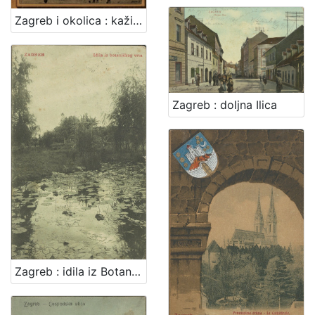
Zagreb i okolica : kažiput za urodjenike i strance : sa 43 slike i 2 nacrta / složio A. Hudovski
Zagreb : doljna Ilica
Zagreb : idila iz Botaničkog vrta