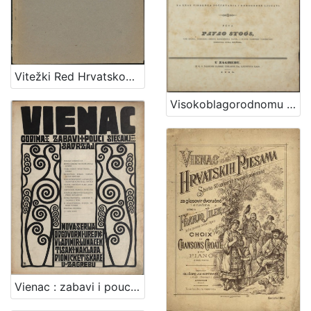
Vitežki Red Hrvatskoga Zmaja
Visokoblagorodnomu i presvetlomu ... Nikoli Zdenčaju od Zahromić grada, slavne varmedije Zagrebske velikomu županu, ... : prigodom uzvišenja na čast velikoga župana od strane njegovih ilirskih čestiteljah na znak visokoga poštovanja i domorodne ljubavi / pěva Pavao Stoos, ...
Vienac : zabavi i pouci : nova serija / odgovorni urednik Vladimir Lunaček