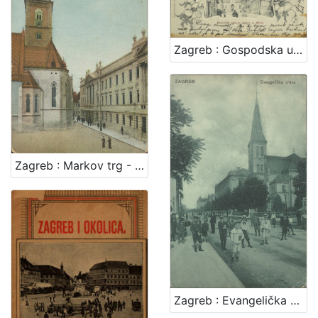
Zagreb : Gospodska ulica sa crkvom sv. Marka
Zagreb : Markov trg - Kr. sabor
Zagreb : Evangelička crkva