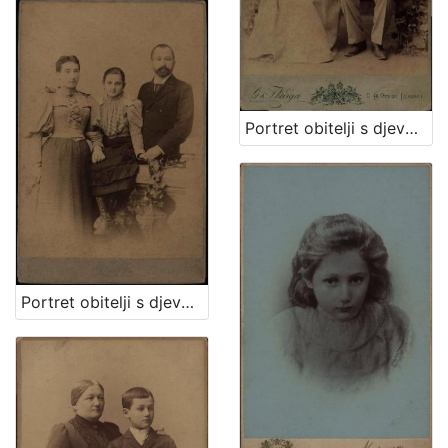
Portret obitelji s djevojčicom / G. & I. Varga
Portret obitelji s djevojčicom u sredini / Mosinger & Breyer