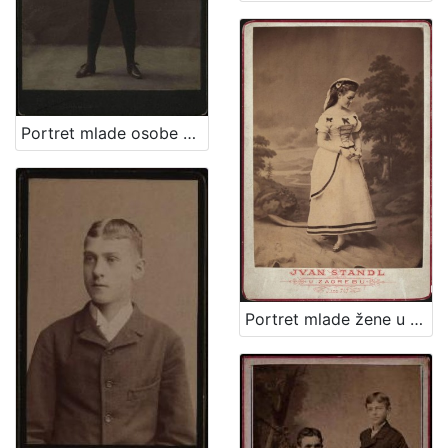
Portret mlade osobe u tamnom kostimu / A. Brauner ; [izradio] A. Brauner - fotografički artistički atelier za modernu fotografiju
Portret mlade žene u bijeloj haljini / Ivan Standl