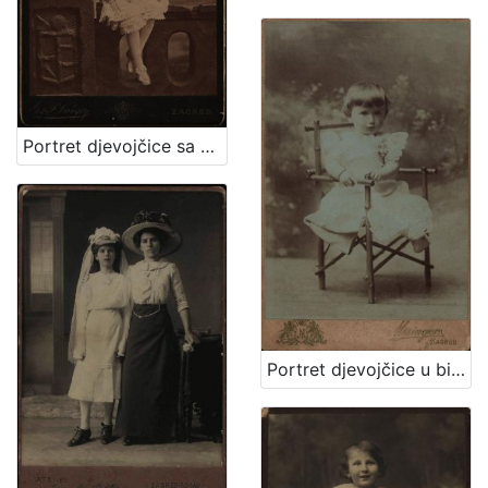
Portret djevojčice sa cvjetnim vjenčićem / [Gjuro Varga] ; [izradio fotografski atelijer] G. & I. Varga
Portret djevojčice u bijeloj haljinici / Mosinger / [izradio] Artistički zavod Mosinger