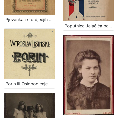
Pjevanka : sto dječjih popievaka za jedno grlo s napjevi, tekstom i metodičkim uvodom : za pučke škole i zabavišta / uredio Fr. Š. Kuhač
Poputnica Jelačića bana : u proslavu stogodišnjice rodjenja bana Josipa grofa Jelačića izdala Knjižara dioničke tiskare.
Porin ili Oslobodjenje Hrvata ispod franačkog jarma : junačka opera u 5 čina / Uglazbio Vatroslav Lisinski ; [libreto] dr. Dimitrije Demeter ; glasovirsku udesbu složio Srećko Albini