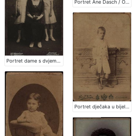
Portret Ane Dasch / Otto Dasch
Portret dame s dvjema djevojčicama / M. Merćep ; [izradio] Atelie M. Merćep
Portret dječaka u bijelom odijelu / G. & I.Varga