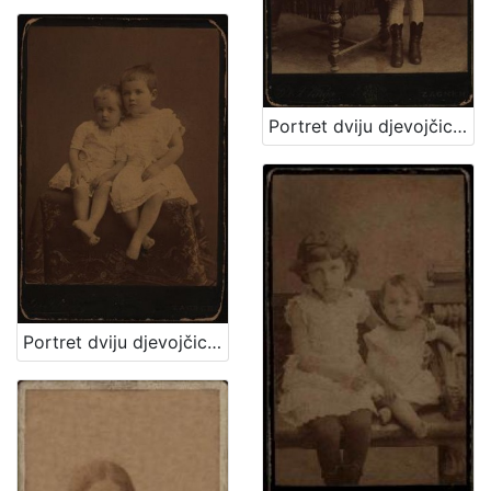
Portret dviju djevojčica / [Gjuro Varga] ; [izradio atelier] G. & I. Varga
Portret dviju djevojčica u bijelim haljinicama / [Gjuro Varga] ; [izradio fotografski atelijer] G. & I. Varga