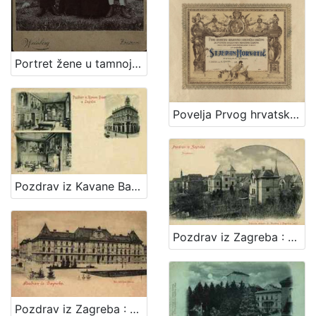
Portret žene u tamnoj haljini s dva dječaka / Weinberg ; [izradio] Atelier M. Weinberg
Povelja Prvog hrvatskog gradjevnog i obrtničkog društva za potporu bolestnih i nemoćnih članova
Pozdrav iz Kavane Bauer u Zagrebu
Pozdrav iz Zagreba : Josipovac
Pozdrav iz Zagreba : Kr. obrtna škola