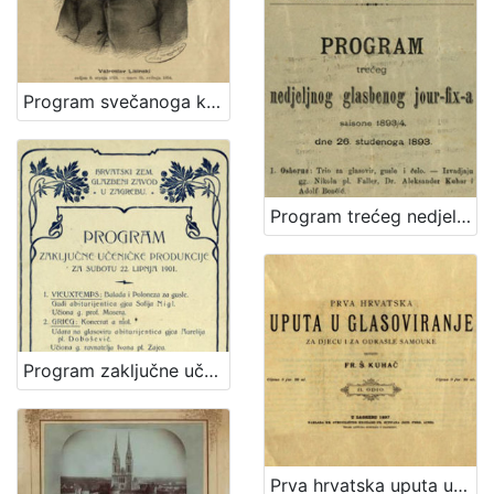
Program svečanoga koncerta "Večer Lisinskova" : dne 15. prosinca 1893. / Hrvatsko pjevačko družtvo "Kolo" u Zagrebu ; sborovi i koncertom ravna družtveni artistički ravnatelj Nikola Faller, orkestrom c. i kr. pukovnije nadvojvode Leopolda br. 53. kapelnik Josip Dvor[ž]ak
Program trećeg nedjeljnog glasbenog jour-fix-a : saisone 1893/4 : dne 26. studenoga 1893. / Hrv. pjevačko družtvo "Kolo" u Zagrebu
Program zaključne učeničke produkcije za subotu 22. lipnja 1901. / Hrvatski zem. glazbeni zavod
Prva hrvatska uputa u glasoviranje : za djecu i odrasle samouke / sastavio Fr. Š. Kuhač