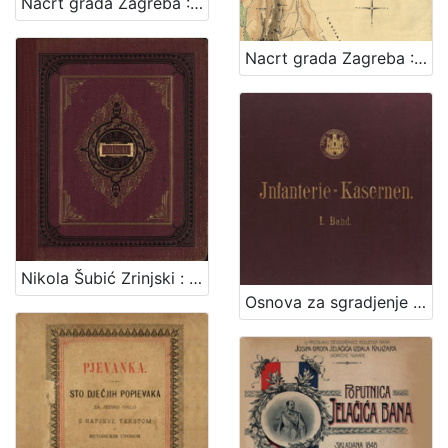
Nacrt grada Zagreba : 1878. / sastavio gradski gradjevni ured
Nacrt grada Zagreba : 1898. / sastavio gradski gradjevni ured
Nikola Šubić Zrinjski : glasbena tragedija u 3 čina (8 slika) : op. 403 / glasbotvorio Ivan pl. Zajc ; po drami Teodora Körnera napisao Hugo Badalić ; priređeno po sladatelju za glasovir ujedno s pjevanjem i sa hrvatskim i talijanskim tekstom. Zagreb, [1884].
Osnova za sgradjenje pješačke vojarne u Zagrebu = Entwurf für die in Agram zu erbauende Infanterie-Kasernen / izradjena po Franji Gruberu, Dragutinu Völckneru