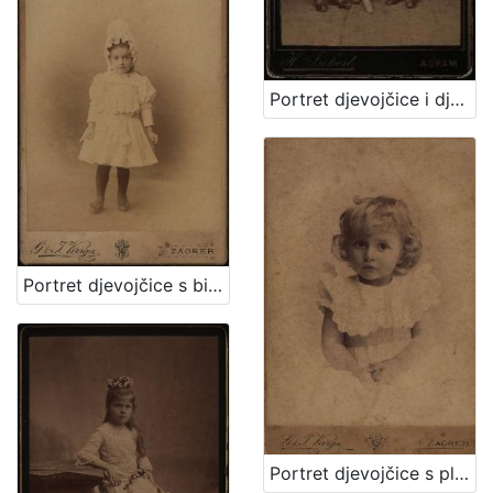
Portret djevojčice i dječaka / Herrman Fickert
Portret djevojčice s bijelom kapom / G. & I.Varga
Portret djevojčice s plavim uvojcima / G.&I. Varga