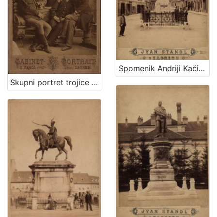
Spomenik Andriji Kačiću Miošiću : Mesnička ulica / Ivan Standl
Skupni portret trojice muškaraca i dvoje djece / G. Varga