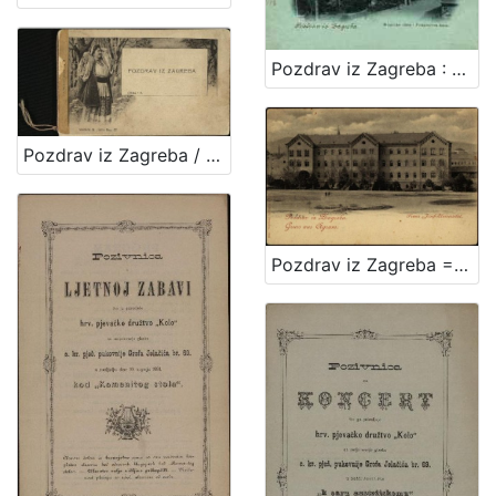
Pozdrav iz Zagreba : Mesnička ulica i Pongračeva kuća
Pozdrav iz Zagreba / R. Mosinger, Zagreb
Pozdrav iz Zagreba = Gruss aus Agram : Franz Josef Universität