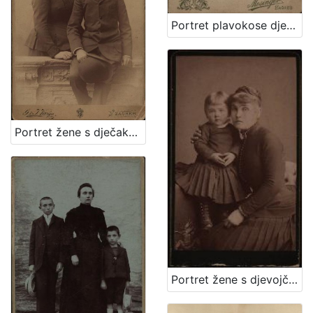
Portret plavokose djevojčice / Mosinger ; [izradio] Artistički zavod Mosinger
Portret žene s dječakom / G. & I. Varga
Portret žene s djevojčicom / [Gjuro Varga] ; [izradio fotografski atelier] G. & I. Varga