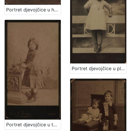
Portret djevojčice u haljini za krizmu i žene sa šeširom s cvijećem na obodu / Atelier Rechnitzer
Portret djevojčice u plisiranoj haljinici / S. Weinrich
Portret djevojčice u tamnoj haljinici / [Gjuro Varga] / [izradio fotografski atelier] G. & I. Varga