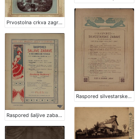
Prvostolna crkva zagrebačka / Atelier Mosinger
Raspored silvestarske zabave što ju dne 31. prosinca 1903. zajednički priredjuju društva "Kolo" i "Sokol"
Raspored šaljive zabave u Maksimirskom perivoju : u subotu dne 6. veljače 1904. / Hrv. pjev. društvo "Kolo" u Zagrebu