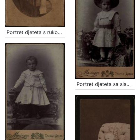
Portret djeteta s rukom oslonjenom na naslon / Ivan Standl
Portret djeteta sa slamnatim šeširom / Mosinger ; [izradio] Artistički zavod Mosinger