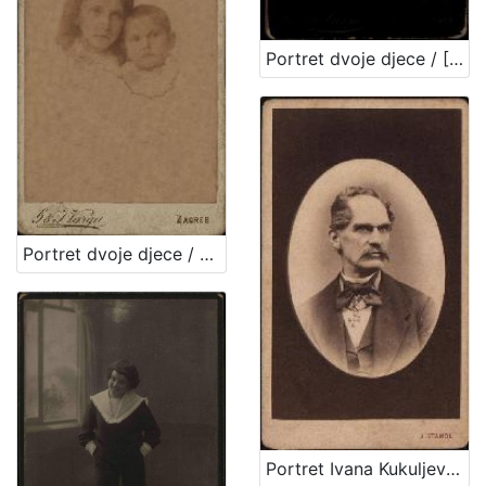
Portret dvoje djece / [Gjuro Varga] ; [izradio fotografski atelijer] G. & I. Varga
Portret dvoje djece / G. & I. Varga
Portret Ivana Kukuljevića Sakcinskog / I. Standl