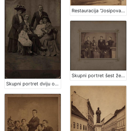
Restauracija "Josipovac" / Ivan Standl
Skupni portret šest ženskih osoba / Lafranchini
Skupni portret dviju obitelji / Mosinger ; [izradio] Artistički zavod Mosinger