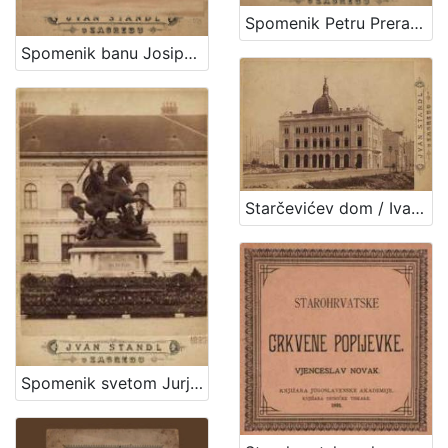
Spomenik Petru Preradoviću / Ivan Standl
Spomenik banu Josipu Jelačiću : Trg bana Jelačića / Ivan Standl
Starčevićev dom / Ivan Standl
Spomenik svetom Jurju / Ivan Standl