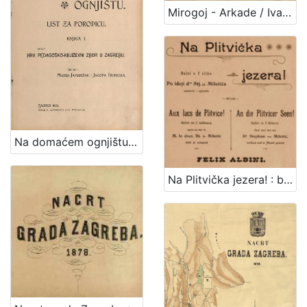
1
Mirogoj - Arkade / Ivan Standl
5
]
Na domaćem ognjištu : list za porodicu / uredile Marija Jambrišak i Jagoda Truhelka
Na Plitvička jezera! : balet u 2 slike : po ideji dra. Stj. pl Miletića = Aux lacs de Plitvice! : ballet en 2 tableaux : apres une idee de M. le doct. Et. de Miletić = An die Plitvicer Seen! : Bellet in 2 Bildern : nach einer Idee des Dr. Stephan von Miletić / sastavio i uglazbio Felix Albini