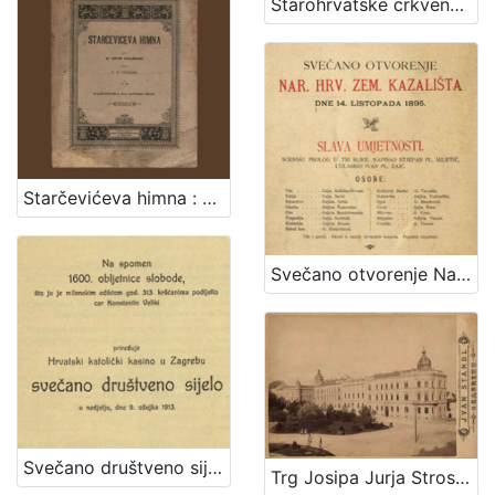
Starohrvatske crkvene popijevke / ukajdio ih, harmonizovao i tekstove im priudesio Vjenceslav Novak
Starčevićeva himna : op. 189 / uglasbio F. S. Vilhar ; spjevao dr. August Harambašić
Svečano otvorenje Nar. hrv. zem. kazališta : dne 14. listopada 1895.
Svečano društveno sijelo / priređuje Hrvatski katolički kasino u Zagrebu
Trg Josipa Jurja Strossmayera / Ivan Standl