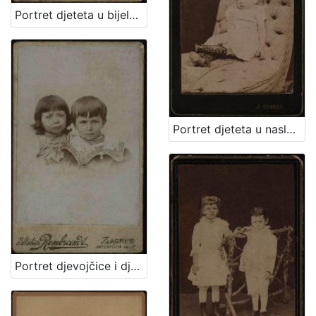
Portret djeteta u bijeloj haljinici i tamnim čizmicama / Artistički zavod Mosinger
Portret djeteta u naslonjaču / Ivan Standl
Portret djevojčice i dječaka / Atelier Rembrandt