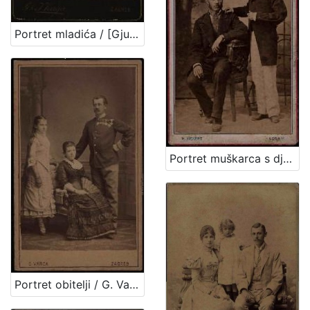
Portret mladića / [Gjuro Varga] ; [izradio fotografski atelijer] G. & I. Varga
Portret muškarca s dječakom u bijelim hlačama / H. Fickert ; [izradila] Poslovnica svetlo slikah Herrmana Fikerta u Zagrebu
Portret obitelji / G. Varga