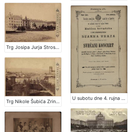
Trg Josipa Jurja Strossmayera / Ivan Standl
U subotu dne 4. rujna 1880. priredjuje Matica hrvatska u slavu sedamdesetgodišnjice Stanka Vraza svečani koncert uz sudjelovanje pjevačkih družtvah "Kola" i "Sloge", gdjice Marije Prikrilove, gg. De-Negri-a, A. Fijana, J. Kratochvila, A. Mandrovića, Iv. pl. Zajca i kazalištnog orkestra / [program] Narodno zemaljsko kazalište u Zagrebu ; [program] Hrv. pjevačko družtvo "Kolo" u Zagrebu
Trg Nikole Šubića Zrinskog / Ivan Standl