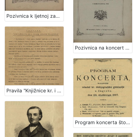
Pozivnica k ljetnoj zabavi što ju priredjuje hrv. pjevačko družtvo "Kolo" uz sudjelovanje glasbe c. kr. pješ. pukovnije Grofa Jelačića br. 69. u nedjelju dne 10. srpnja 1881. kod "Kamenitog stola"
Pozivnica na koncert što ga priredjuje hrv. pjevačko družtvo "Kolo" uz sudjelovanje glasbe c. kr. pješ. pukovnije grofa Jelačića br. 69. u bašći svratišta "K caru austrijskomu" u utorak 10. kolovoza 1880
Pravila "Knjižnice kr. i slob. grada Zagreba" / Knjižnica kr. i slob. grada Zagreba
Program koncerta što ga priređuje mladež kr. dolnjogradske gimnazije u Zagrebu dne 24. studenoga 1897.