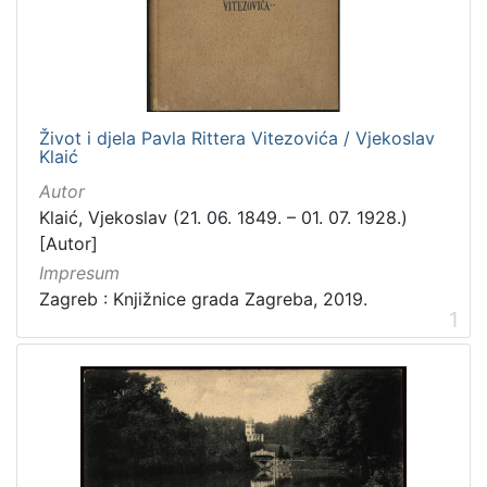
[
3
1
6
]
Izdavač
Život i djela Pavla Rittera Vitezovića / Vjekoslav
Klaić
Knjižnice grada Zagreba
410
Autor
Gradska knjižnica Ante Kovačića
7
Klaić, Vjekoslav (21. 06. 1849. – 01. 07. 1928.)
[Autor]
Impresum
[
Zagreb : Knjižnice grada Zagreba, 2019.
2
1
]
Jezik
hrvatski
228
njemački
51
francuski
19