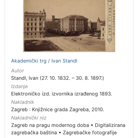
Zaprešić
16
[
2
]
Nakladnička
cjelina
Akademički trg / Ivan Standl
Digitalizirana zagrebačka baština
666
Autor
Zagreb na pragu modernog doba
350
Standl, Ivan (27. 10. 1832. – 30. 8. 1897.)
Glasovi Književnog petka
211
Izdanje
Elektroničko izd. izvornika izrađenog 1893.
Ilirci
53
Nakladnik
Zagrebačke razglednice
50
Zagreb : Knjižnice grada Zagreba, 2010.
Knjige za djecu i mladež
43
Nakladnički niz
Portretne fotografije
43
Zagreb na pragu modernog doba
•
Digitalizirana
Obitelji Šubić, Zrinski i Frankopan
20
zagrebačka baština
•
Zagrebačke fotografije