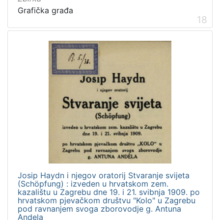
Grafička građa
18
Josip Haydn i njegov oratorij Stvaranje svijeta
(Schöpfung) : izveden u hrvatskom zem.
kazalištu u Zagrebu dne 19. i 21. svibnja 1909. po
hrvatskom pjevačkom društvu "Kolo" u Zagrebu
pod ravnanjem svoga zborovodje g. Antuna
Andela