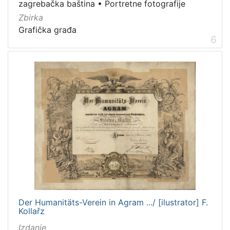
zagrebačka baština
•
Portretne fotografije
Zbirka
Grafička građa
6
Der Humanitäts-Verein in Agram .../ [ilustrator] F.
Kollařz
Izdanje