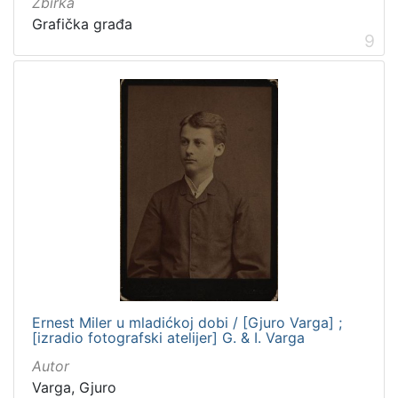
Zbirka
Grafička građa
9
Ernest Miler u mladićkoj dobi / [Gjuro Varga] ;
[izradio fotografski atelijer] G. & I. Varga
Autor
Varga, Gjuro