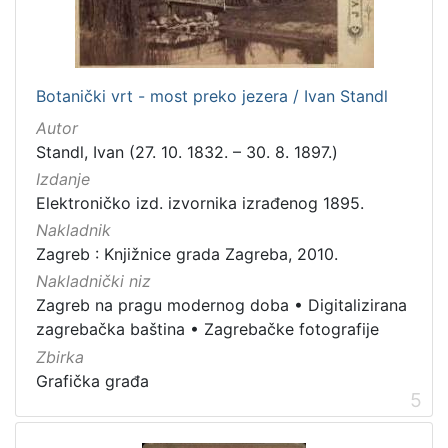
]
Zbirka
Knjige
282
Botanički vrt - most preko jezera / Ivan Standl
Usmeni izvori
211
Autor
Grafička građa
148
Standl, Ivan (27. 10. 1832. – 30. 8. 1897.)
Sitni tisak
58
Izdanje
Notni zapisi
57
Elektroničko izd. izvornika izrađenog 1895.
Knjige za djecu i mladež
44
Nakladnik
Zagreb : Knjižnice grada Zagreba, 2010.
Serijske publikacije
25
Nakladnički niz
Digitalna zbirka Zaprešića
21
Zagreb na pragu modernog doba
•
Digitalizirana
Hemeroteka
10
zagrebačka baština
•
Zagrebačke fotografije
Izdanja Knjižnica grada Zagreba - E-knjige
10
Zbirka
Grafička građa
5
[