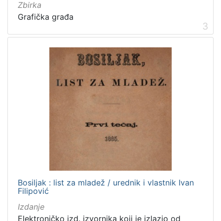
Izdanja zagrebačkih tiskara 17. i 18. stoljeća
20
Zbirka
Grafička građa
Priznanja zagrebačkih društava
18
3
[
3
2
]
Prava
Javno dobro
219
Zaštićeno autorskim pravom
169
Bosiljak : list za mladež / urednik i vlastnik Ivan
[
Filipović
2
]
Izdanje
Vrsta
Elektroničko izd. izvornika koji je izlazio od