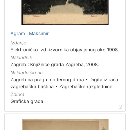
latinski
12
mađarski
8
talijanski
4
danski
2
Agram : Maksimir
češki
2
Izdanje
španjolski
2
Elektroničko izd. izvornika objavljenog oko 1908.
engleski
1
Nakladnik
Zagreb : Knjižnice grada Zagreba, 2008.
Nakladnički niz
Zagreb na pragu modernog doba
•
Digitalizirana
[
zagrebačka baština
•
Zagrebačke razglednice
1
4
Zbirka
]
Grafička građa
2
Mjesto
izdanja
Zagreb
582