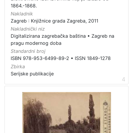
građe
1864.-1868.
knjiga
198
Nakladnik
Zagreb : Knjižnice grada Zagreba, 2011
zvučna građa - neglazbena
154
Nakladnički niz
grafička građa
106
Digitalizirana zagrebačka baština
•
Zagreb na
razglednica
53
pragu modernog doba
notna građa
43
Standardni broj
fotografija
26
ISBN 978-953-6499-89-2
•
ISSN 1849-1278
Zbirka
sitni tisak
24
Serijske publikacije
časopis
22
4
dopisnica
4
zvučna građa - glazbena
3
[
1
3