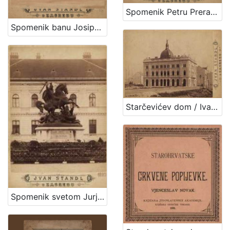
Spomenik Petru Preradoviću / Ivan Standl
Spomenik banu Josipu Jelačiću : Trg bana Jelačića / Ivan Standl
Starčevićev dom / Ivan Standl
Spomenik svetom Jurju / Ivan Standl