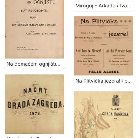
1
Mirogoj - Arkade / Ivan Standl
5
]
Na domaćem ognjištu : list za porodicu / uredile Marija Jambrišak i Jagoda Truhelka
Na Plitvička jezera! : balet u 2 slike : po ideji dra. Stj. pl Miletića = Aux lacs de Plitvice! : ballet en 2 tableaux : apres une idee de M. le doct. Et. de Miletić = An die Plitvicer Seen! : Bellet in 2 Bildern : nach einer Idee des Dr. Stephan von Miletić / sastavio i uglazbio Felix Albini