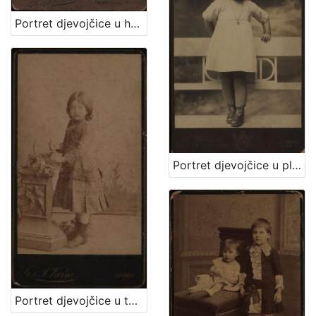
Portret djevojčice u haljini za krizmu i žene sa šeširom s cvijećem na obodu / Atelier Rechnitzer
Portret djevojčice u plisiranoj haljinici / S. Weinrich
Portret djevojčice u tamnoj haljinici / [Gjuro Varga] / [izradio fotografski atelier] G. & I. Varga