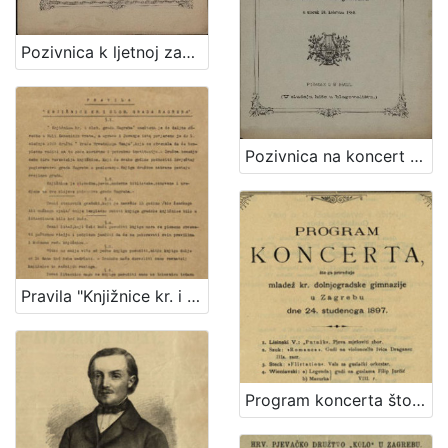
Pozivnica k ljetnoj zabavi što ju priredjuje hrv. pjevačko družtvo "Kolo" uz sudjelovanje glasbe c. kr. pješ. pukovnije Grofa Jelačića br. 69. u nedjelju dne 10. srpnja 1881. kod "Kamenitog stola"
Pozivnica na koncert što ga priredjuje hrv. pjevačko družtvo "Kolo" uz sudjelovanje glasbe c. kr. pješ. pukovnije grofa Jelačića br. 69. u bašći svratišta "K caru austrijskomu" u utorak 10. kolovoza 1880
Pravila "Knjižnice kr. i slob. grada Zagreba" / Knjižnica kr. i slob. grada Zagreba
Program koncerta što ga priređuje mladež kr. dolnjogradske gimnazije u Zagrebu dne 24. studenoga 1897.