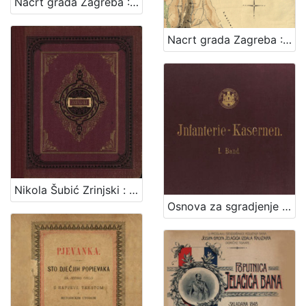
Nacrt grada Zagreba : 1878. / sastavio gradski gradjevni ured
Nacrt grada Zagreba : 1898. / sastavio gradski gradjevni ured
Nikola Šubić Zrinjski : glasbena tragedija u 3 čina (8 slika) : op. 403 / glasbotvorio Ivan pl. Zajc ; po drami Teodora Körnera napisao Hugo Badalić ; priređeno po sladatelju za glasovir ujedno s pjevanjem i sa hrvatskim i talijanskim tekstom. Zagreb, [1884].
Osnova za sgradjenje pješačke vojarne u Zagrebu = Entwurf für die in Agram zu erbauende Infanterie-Kasernen / izradjena po Franji Gruberu, Dragutinu Völckneru