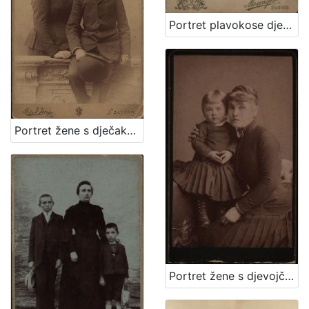
Portret plavokose djevojčice / Mosinger ; [izradio] Artistički zavod Mosinger
Portret žene s dječakom / G. & I. Varga
Portret žene s djevojčicom / [Gjuro Varga] ; [izradio fotografski atelier] G. & I. Varga