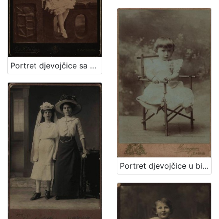
Portret djevojčice sa cvjetnim vjenčićem / [Gjuro Varga] ; [izradio fotografski atelijer] G. & I. Varga
Portret djevojčice u bijeloj haljinici / Mosinger / [izradio] Artistički zavod Mosinger