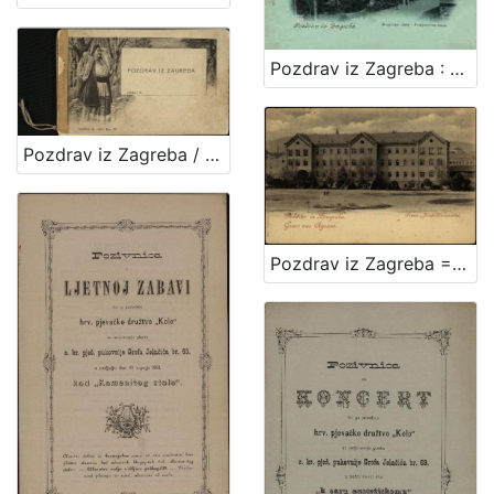
Pozdrav iz Zagreba : Mesnička ulica i Pongračeva kuća
Pozdrav iz Zagreba / R. Mosinger, Zagreb
Pozdrav iz Zagreba = Gruss aus Agram : Franz Josef Universität