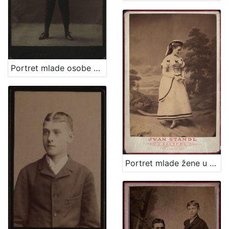
Portret mlade osobe u tamnom kostimu / A. Brauner ; [izradio] A. Brauner - fotografički artistički atelier za modernu fotografiju
Portret mlade žene u bijeloj haljini / Ivan Standl