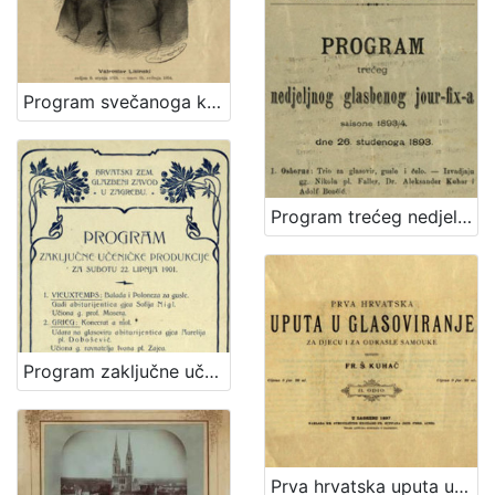
Program svečanoga koncerta "Večer Lisinskova" : dne 15. prosinca 1893. / Hrvatsko pjevačko družtvo "Kolo" u Zagrebu ; sborovi i koncertom ravna družtveni artistički ravnatelj Nikola Faller, orkestrom c. i kr. pukovnije nadvojvode Leopolda br. 53. kapelnik Josip Dvor[ž]ak
Program trećeg nedjeljnog glasbenog jour-fix-a : saisone 1893/4 : dne 26. studenoga 1893. / Hrv. pjevačko družtvo "Kolo" u Zagrebu
Program zaključne učeničke produkcije za subotu 22. lipnja 1901. / Hrvatski zem. glazbeni zavod
Prva hrvatska uputa u glasoviranje : za djecu i odrasle samouke / sastavio Fr. Š. Kuhač