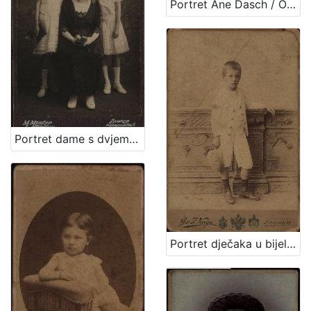
Portret Ane Dasch / Otto Dasch
Portret dame s dvjema djevojčicama / M. Merćep ; [izradio] Atelie M. Merćep
Portret dječaka u bijelom odijelu / G. & I.Varga