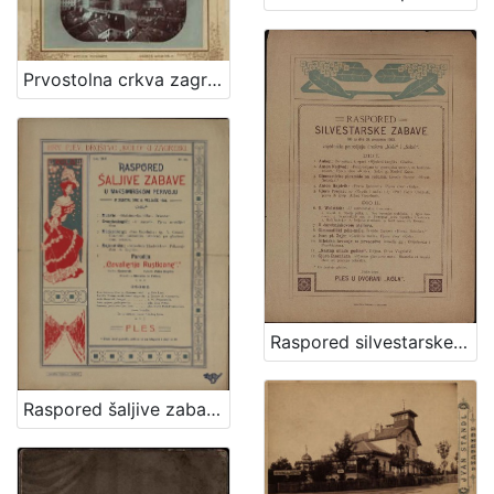
Prvostolna crkva zagrebačka / Atelier Mosinger
Raspored silvestarske zabave što ju dne 31. prosinca 1903. zajednički priredjuju društva "Kolo" i "Sokol"
Raspored šaljive zabave u Maksimirskom perivoju : u subotu dne 6. veljače 1904. / Hrv. pjev. društvo "Kolo" u Zagrebu