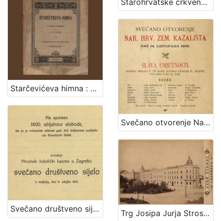
Starohrvatske crkvene popijevke / ukajdio ih, harmonizovao i tekstove im priudesio Vjenceslav Novak
Starčevićeva himna : op. 189 / uglasbio F. S. Vilhar ; spjevao dr. August Harambašić
Svečano otvorenje Nar. hrv. zem. kazališta : dne 14. listopada 1895.
Svečano društveno sijelo / priređuje Hrvatski katolički kasino u Zagrebu
Trg Josipa Jurja Strossmayera / Ivan Standl