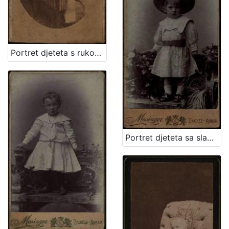
Portret djeteta s rukom oslonjenom na naslon / Ivan Standl
Portret djeteta sa slamnatim šeširom / Mosinger ; [izradio] Artistički zavod Mosinger