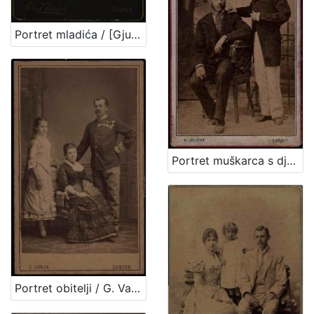
Portret mladića / [Gjuro Varga] ; [izradio fotografski atelijer] G. & I. Varga
Portret muškarca s dječakom u bijelim hlačama / H. Fickert ; [izradila] Poslovnica svetlo slikah Herrmana Fikerta u Zagrebu
Portret obitelji / G. Varga