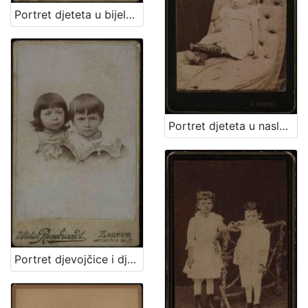
Portret djeteta u bijeloj haljinici i tamnim čizmicama / Artistički zavod Mosinger
Portret djeteta u naslonjaču / Ivan Standl
Portret djevojčice i dječaka / Atelier Rembrandt