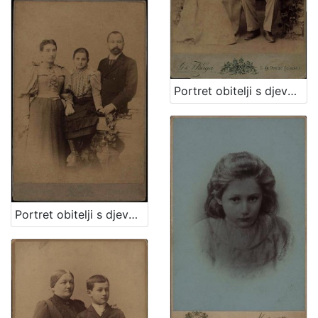
Portret obitelji s djevojčicom / G. & I. Varga
Portret obitelji s djevojčicom u sredini / Mosinger & Breyer