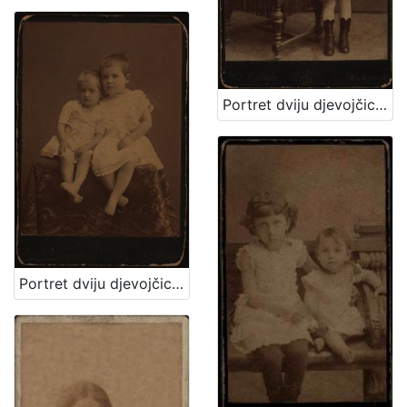
Portret dviju djevojčica / [Gjuro Varga] ; [izradio atelier] G. & I. Varga
Portret dviju djevojčica u bijelim haljinicama / [Gjuro Varga] ; [izradio fotografski atelijer] G. & I. Varga