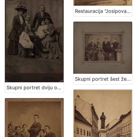
Restauracija "Josipovac" / Ivan Standl
Skupni portret šest ženskih osoba / Lafranchini
Skupni portret dviju obitelji / Mosinger ; [izradio] Artistički zavod Mosinger