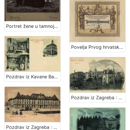
Portret žene u tamnoj haljini s dva dječaka / Weinberg ; [izradio] Atelier M. Weinberg
Povelja Prvog hrvatskog gradjevnog i obrtničkog društva za potporu bolestnih i nemoćnih članova
Pozdrav iz Kavane Bauer u Zagrebu
Pozdrav iz Zagreba : Josipovac
Pozdrav iz Zagreba : Kr. obrtna škola