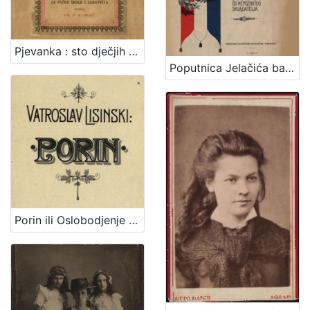
Pjevanka : sto dječjih popievaka za jedno grlo s napjevi, tekstom i metodičkim uvodom : za pučke škole i zabavišta / uredio Fr. Š. Kuhač
Poputnica Jelačića bana : u proslavu stogodišnjice rodjenja bana Josipa grofa Jelačića izdala Knjižara dioničke tiskare.
Porin ili Oslobodjenje Hrvata ispod franačkog jarma : junačka opera u 5 čina / Uglazbio Vatroslav Lisinski ; [libreto] dr. Dimitrije Demeter ; glasovirsku udesbu složio Srećko Albini