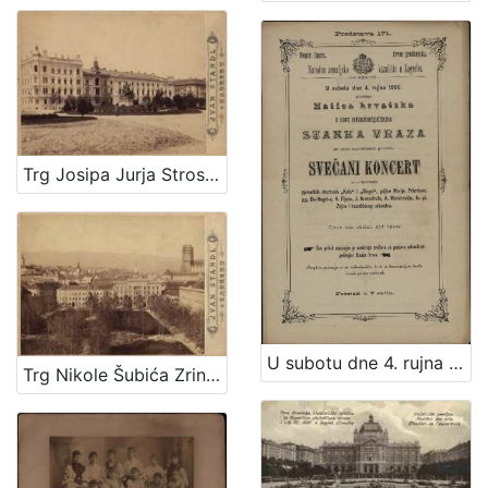
Trg Josipa Jurja Strossmayera / Ivan Standl
U subotu dne 4. rujna 1880. priredjuje Matica hrvatska u slavu sedamdesetgodišnjice Stanka Vraza svečani koncert uz sudjelovanje pjevačkih družtvah "Kola" i "Sloge", gdjice Marije Prikrilove, gg. De-Negri-a, A. Fijana, J. Kratochvila, A. Mandrovića, Iv. pl. Zajca i kazalištnog orkestra / [program] Narodno zemaljsko kazalište u Zagrebu ; [program] Hrv. pjevačko družtvo "Kolo" u Zagrebu
Trg Nikole Šubića Zrinskog / Ivan Standl