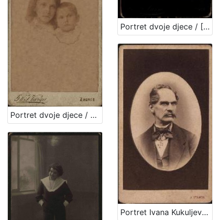
Portret dvoje djece / [Gjuro Varga] ; [izradio fotografski atelijer] G. & I. Varga
Portret dvoje djece / G. & I. Varga
Portret Ivana Kukuljevića Sakcinskog / I. Standl