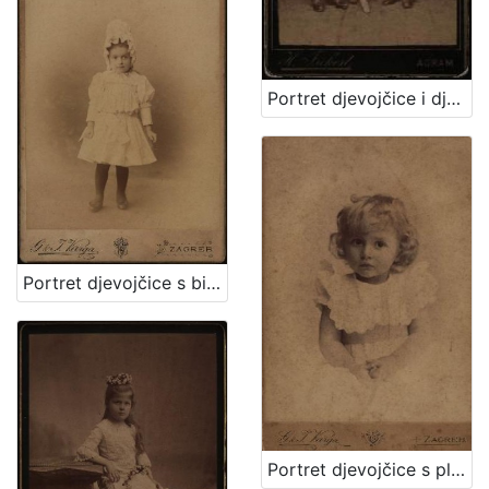
Portret djevojčice i dječaka / Herrman Fickert
Portret djevojčice s bijelom kapom / G. & I.Varga
Portret djevojčice s plavim uvojcima / G.&I. Varga