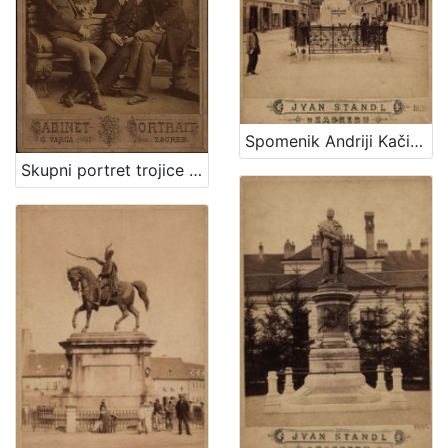
Spomenik Andriji Kačiću Miošiću : Mesnička ulica / Ivan Standl
Skupni portret trojice muškaraca i dvoje djece / G. Varga