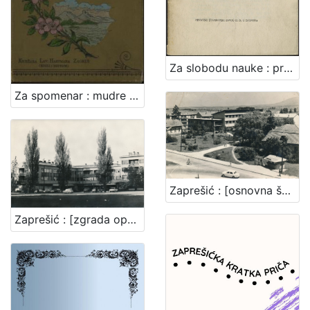
Za slobodu nauke : predstavka za Narodnu skupštinu povodom predstavke Akadem. senata Sveučilišta SHS u Zagrebu / [Branko Vodnik ... et al.]
Za spomenar : mudre izreke iz naše književnosti / pribrala Marija Kumičić. Zagreb, [1896]. [Knjiga]
Zaprešić : [osnovna škola u Zaprešiću]
Zaprešić : [zgrada općine]