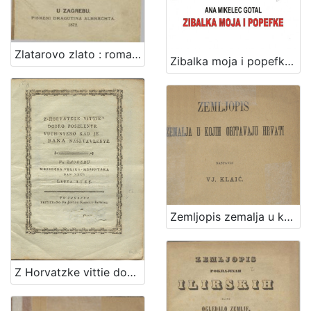
Zlatarovo zlato : roman iz prošlosti zagrebačke / napisao ga August Šenoa
Zibalka moja i popefke / Ana Mikelec Gotal
Zemljopis zemalja u kojih obitavaju Hrvati / sastavio Vj. Klaić
Z Horvatzke vittie dobro poselenye vuchinyeno kad je bana nasztavlenye : vu Zagrebu meszecza veliko-messnyaka dan XXXI. letta 1785