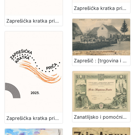
Zaprešićka kratka priča 2024. : nagrađene i pohvaljene priče
Zaprešićka kratka priča 2025. : nagrađene i pohvaljene priče
Zaprešič : [trgovina i gostiona F. Ermann]
Zanatlijsko i pomoćničko društvo za podporu bolestnika, nemoćnika, udova i siročadi : [povelja]
Zaprešićka kratka priča 2023. : nagrađene i pohvaljene priče