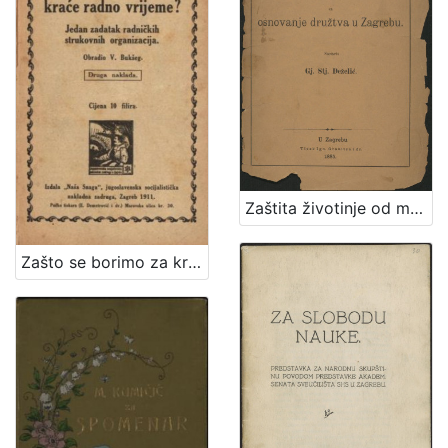
Zaštita životinje od mučenja : prinos za osnovanje družtva u Zagrebu / sastavio Gj. Stj. Dežalić
Zašto se borimo za kraće radno vrijeme? : jedan zadatak radničkih strukovnih organizacija / obradio V. Bukšeg