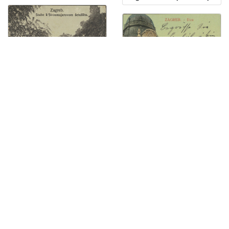
Zagreb : stube k'Strosmjerovom šetalištu
Zagreb - Ilica