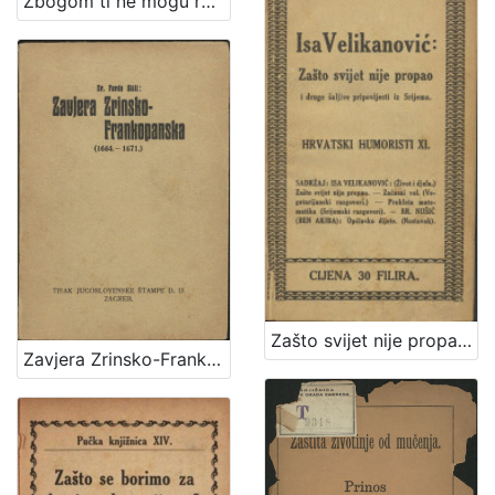
Zbogom ti ne mogu reći / Vlasta Janton
Zašto svijet nije propao i druge šaljive pripovijesti iz Srijema / Isa Velikanović
Zavjera Zrinsko-Frankopanska : (1664.-1671.) / Ferdo Šišić