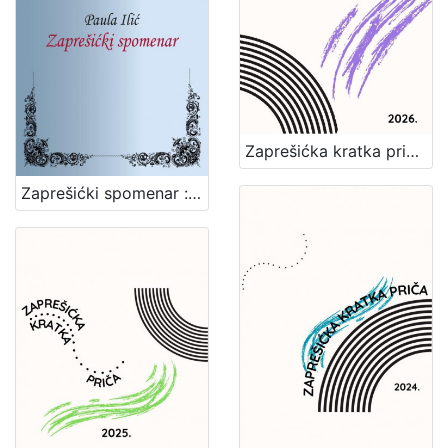
Zaprešićka kratka priča 2026. : nagrađene i pohvaljene priče
Zaprešićki spomenar : biserni kraluši seoske učiteljice / Paula Ilić