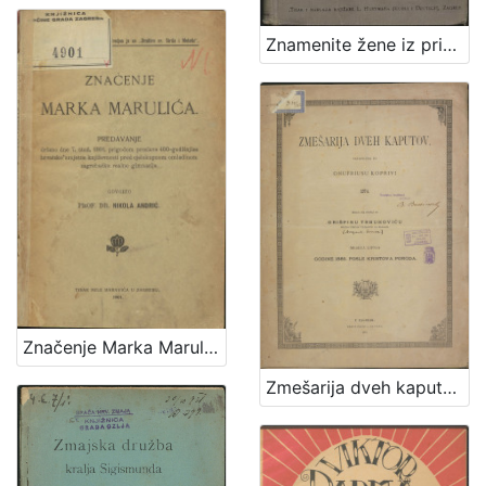
1
5
Znamenite žene iz priče i poviesti / sastavila Marija Jambrišakova
]
Značenje Marka Marulića : predavanje držano 7. stud. 1901. prigodom proslave 400-godišnjice hrvatske umjetne književnosti pred cjelokupnom omladinom zagrebačke realne gimnazije / govorio Nikola Andrić
Zmešarija dveh kaputov / sastavljena po Onufriusu Koprivi 1874. ; izdana na svetlo po Grišpinu Trbuhoviću sveto-petskom plebanušu na Bregani meseca lipnja godine 1885. posle Kristova poroda.