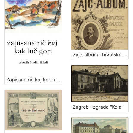
Zajc-album : hrvatske skladbe za glasovir
Zapisana rič kaj kak luč gori : zajednička zbirka poezije članova Udruge "Vladimir Maleković" / priredila Đurđica Haladi ; [tekstovi o pjesnicima Snježana Zrinjan]
Zagreb : zgrada "Kola"