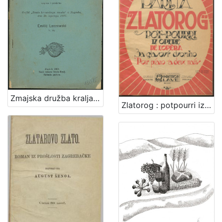
Zmajska družba kralja Sigismunda / napisao i predavao družbi "Braće hrvatskoga zmaja" u Zagrebu, dne 23. siječnja 1907. Emilij Laszowski
Zlatorog : potpourri iz opere : za glasovir dvoručno / Viktor Parma