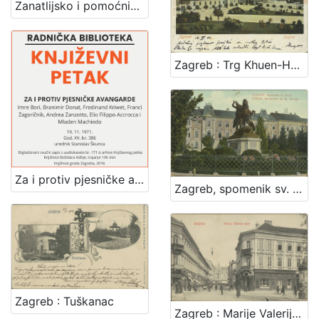
Zanatlijsko i pomoćničko društvo za podporu bolestnika, nemoćnika, udova i siročadi
Zagreb : Trg Khuen-Hedervary-jev = Agram : Place Khuen-Hedervary
Za i protiv pjesničke avangarde : Književni petak, dvorana u Novinarskom domu, 19. 11. 1971., br. 386 / Imre Bori, Branimir Donat, Ferdinand Kriwet, Vagn Steen, Franci Zagoričnik, Andrea Zanzotto, Ellio Philoppo Accrocca i Mladen Machiedo ; urednik Stanislav Škunca
Zagreb, spomenik sv. Jurja = Agram, monument de St. George
Zagreb : Tuškanac
Zagreb : Marije Valerije ulica