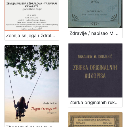
Zdravlje / napisao M. [Milan] Amruš
Zemlja snijega i ždralova - Yasunari Kavabata : Književni petak, 17. 1. 1969., dvorana u Medulićevoj 30 / govori Zlatko Gorjan ; čitaju Nada Subotić i Zlatko Crnković ; urednik i voditelj Stanislav Škunca
Zbirka originalnih rukopisa / Dragutin M. Domjanić