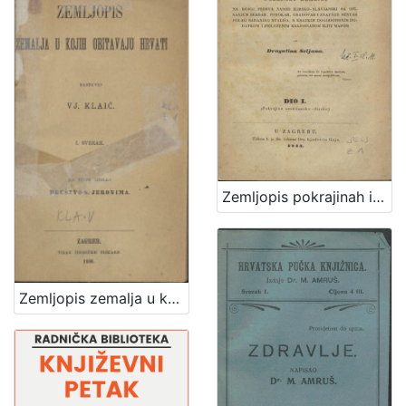
Zemljopis pokrajinah ilirskih iliti Ogledalo zemlje, na kojoj pribiva narod ilirsko-slavjanski sa opisanjem berdah, potokah, gradovah i znatniih mestah polag sadanjeg stališa, s kratkim dogodopisnim dodatkom i priloženim krajobrazom iliti mapom / od Dragutina Seljana
Zemljopis zemalja u kojih obitavaju Hrvati