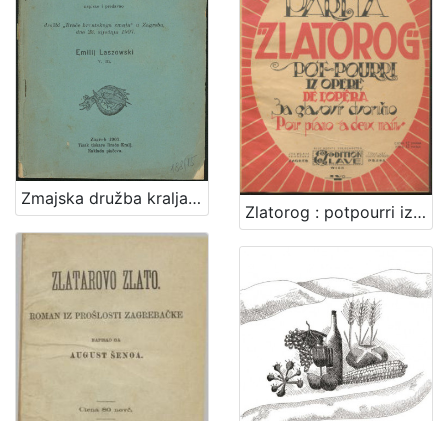
Zmajska družba kralja Sigismunda / napisao i predavao družbi "Braće hrvatskoga zmaja" u Zagrebu, dne 23. siječnja 1907. Emilij Laszowski
Zlatorog : potpourri iz opere : za glasovir dvoručno / Viktor Parma