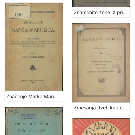
1
5
Znamenite žene iz priče i poviesti / sastavila Marija Jambrišakova
]
Značenje Marka Marulića : predavanje držano 7. stud. 1901. prigodom proslave 400-godišnjice hrvatske umjetne književnosti pred cjelokupnom omladinom zagrebačke realne gimnazije / govorio Nikola Andrić
Zmešarija dveh kaputov / sastavljena po Onufriusu Koprivi 1874. ; izdana na svetlo po Grišpinu Trbuhoviću sveto-petskom plebanušu na Bregani meseca lipnja godine 1885. posle Kristova poroda.