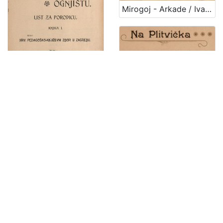
1
Mirogoj - Arkade / Ivan Standl
5
]
Na domaćem ognjištu : list za porodicu / uredile Marija Jambrišak i Jagoda Truhelka
Na Plitvička jezera! : balet u 2 slike : po ideji dra. Stj. pl Miletića = Aux lacs de Plitvice! : ballet en 2 tableaux : apres une idee de M. le doct. Et. de Miletić = An die Plitvicer Seen! : Bellet in 2 Bildern : nach einer Idee des Dr. Stephan von Miletić / sastavio i uglazbio Felix Albini