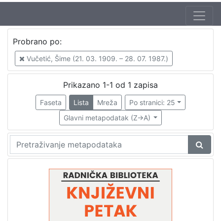
Jezik
Probrano po:
hrvatski
1
Vučetić, Šime (21. 03. 1909. – 28. 07. 1987.)
Prikazano 1-1 od 1 zapisa
[
1
Faseta
Lista
Mreža
Po stranici: 25
]
Glavni metapodatak (Z->A)
Nakladnička
cjelina
Glasovi Književnog petka
1
Digitalizirana zagrebačka baština
1
[
2