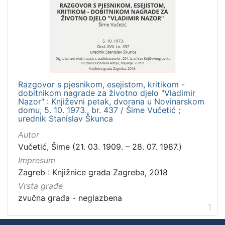
]
Zbirka
Usmeni izvori
1
Razgovor s pjesnikom, esejistom, kritikom -
[
dobitnikom nagrade za životno djelo "Vladimir
1
Nazor" : Književni petak, dvorana u Novinarskom
]
domu, 5. 10. 1973., br. 437 / Šime Vučetić ;
urednik Stanislav Škunca
Autor
Vučetić, Šime (21. 03. 1909. – 28. 07. 1987.)
Impresum
Zagreb : Knjižnice grada Zagreba, 2018
Vrsta građe
zvučna građa - neglazbena
1