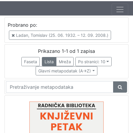
Jezik
Probrano po:
hrvatski
1
Ladan, Tomislav (25. 06. 1932. – 12. 09. 2008.)
Prikazano 1-1 od 1 zapisa
[
1
Faseta
Lista
Mreža
Po stranici: 10
]
Glavni metapodatak (A->Z)
Nakladnička
cjelina
Digitalizirana zagrebačka baština
1
Glasovi Književnog petka
1
[
2