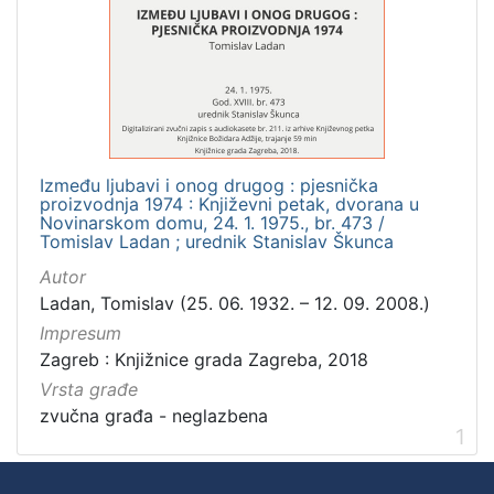
]
Zbirka
Usmeni izvori
1
Između ljubavi i onog drugog : pjesnička
[
proizvodnja 1974 : Književni petak, dvorana u
1
Novinarskom domu, 24. 1. 1975., br. 473 /
]
Tomislav Ladan ; urednik Stanislav Škunca
Autor
Ladan, Tomislav (25. 06. 1932. – 12. 09. 2008.)
Impresum
Zagreb : Knjižnice grada Zagreba, 2018
Vrsta građe
zvučna građa - neglazbena
1