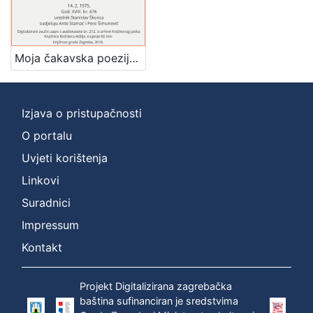
]
Zbirka
Usmeni izvori
1
Moja čakavska poezija : Književni petak, dvorana u Novinarskom domu, 14. 2. 1975., br. 476 / Drago Ivanišević ; sudjeluju Ante Stamać, Pero Šimunović ; urednik Stanislav Škunca
Izjava o pristupačnosti
[
1
O portalu
]
Uvjeti korištenja
Linkovi
Suradnici
Impressum
Kontakt
Projekt Digitalizirana zagrebačka
baština sufinanciran je sredstvima