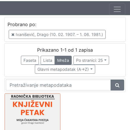
Jezik
Probrano po:
hrvatski
1
Ivanišević, Drago (10. 02. 1907. – 1. 06. 1981.)
Prikazano 1-1 od 1 zapisa
[
1
Faseta
Lista
Mreža
Po stranici: 25
]
Glavni metapodatak (A->Z)
Nakladnička
cjelina
Glasovi Književnog petka
1
Digitalizirana zagrebačka baština
1
[
2