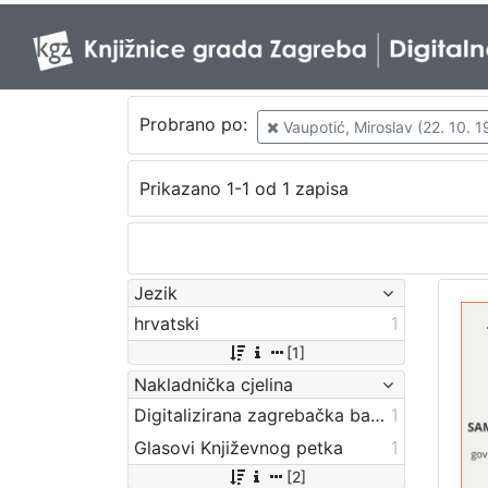
Probrano po:
Vaupotić, Miroslav (22. 10. 1
Prikazano 1-1 od 1 zapisa
Jezik
hrvatski
1
[1]
Nakladnička cjelina
Digitalizirana zagrebačka baština
1
Glasovi Književnog petka
1
[2]