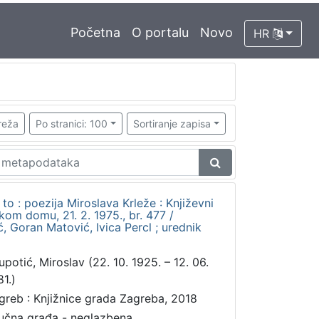
Početna
O portalu
Novo
HR
reža
Po stranici: 100
Sortiranje zapisa
o : poezija Miroslava Krleže : Književni
om domu, 21. 2. 1975., br. 477 /
, Goran Matović, Ivica Percl ; urednik
upotić, Miroslav (22. 10. 1925. – 12. 06.
81.)
greb : Knjižnice grada Zagreba, 2018
učna građa - neglazbena