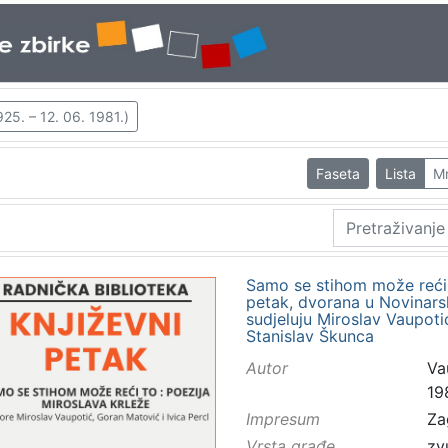
925. – 12. 06. 1981.)
Faseta
Lista
M
Samo se stihom može reći t
petak, dvorana u Novinarsk
sudjeluju Miroslav Vaupotić
Stanislav Škunca
Autor
Va
19
Impresum
Za
Vrsta građe
zv