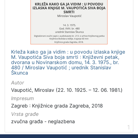
]
Zbirka
Usmeni izvori
1
Krleža kako ga ja vidim : u povodu izlaska knjige
[
M. Vaupotića Siva boja smrti : Književni petak,
1
dvorana u Novinarskom domu, 14. 3. 1975., br.
]
480 / Miroslav Vaupotić ; urednik Stanislav
Škunca
Autor
Vaupotić, Miroslav (22. 10. 1925. – 12. 06. 1981.)
Impresum
Zagreb : Knjižnice grada Zagreba, 2018
Vrsta građe
zvučna građa - neglazbena
1