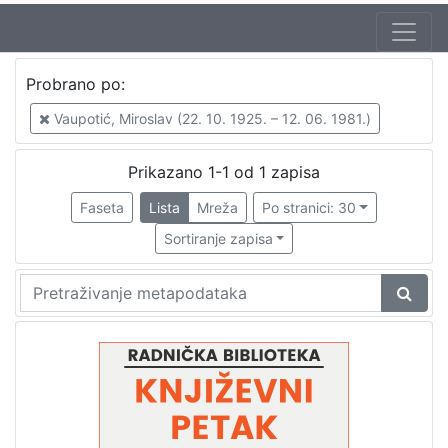
Jezik
Probrano po:
hrvatski
1
Vaupotić, Miroslav (22. 10. 1925. – 12. 06. 1981.)
Prikazano 1-1 od 1 zapisa
[
1
Faseta
Lista
Mreža
Po stranici: 30
]
Sortiranje zapisa
Nakladnička
cjelina
Digitalizirana zagrebačka baština
1
Glasovi Književnog petka
1
[
2