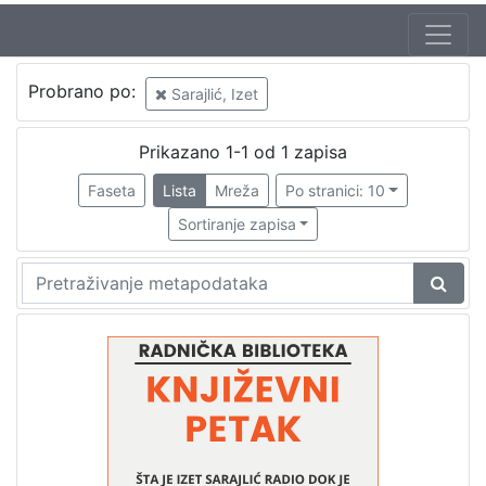
Jezik
Probrano po:
Sarajlić, Izet
hrvatski
1
Prikazano 1-1 od 1 zapisa
Faseta
Lista
Mreža
Po stranici: 10
[
1
Sortiranje zapisa
]
Nakladnička
cjelina
Digitalizirana zagrebačka baština
1
Glasovi Književnog petka
1
[
2