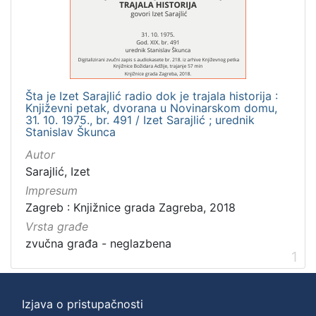
]
Zbirka
Usmeni izvori
1
Šta je Izet Sarajlić radio dok je trajala historija :
Književni petak, dvorana u Novinarskom domu,
[
31. 10. 1975., br. 491 / Izet Sarajlić ; urednik
Stanislav Škunca
1
]
Autor
Sarajlić, Izet
Impresum
Zagreb : Knjižnice grada Zagreba, 2018
Vrsta građe
zvučna građa - neglazbena
1
Izjava o pristupačnosti