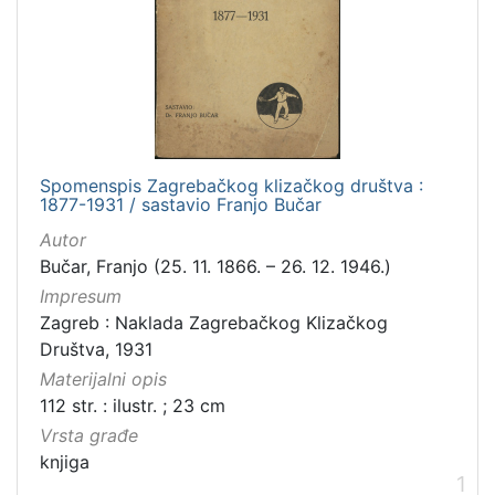
Zbirka
Knjige
1
[
1
Spomenspis Zagrebačkog klizačkog društva :
]
1877-1931 / sastavio Franjo Bučar
Autor
Bučar, Franjo (25. 11. 1866. – 26. 12. 1946.)
Impresum
Zagreb : Naklada Zagrebačkog Klizačkog
Društva, 1931
Materijalni opis
112 str. : ilustr. ; 23 cm
Vrsta građe
knjiga
1