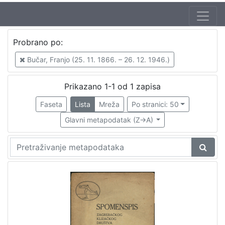
Jezik
Probrano po:
hrvatski
1
Bučar, Franjo (25. 11. 1866. – 26. 12. 1946.)
Prikazano 1-1 od 1 zapisa
[
1
Faseta
Lista
Mreža
Po stranici: 50
]
Glavni metapodatak (Z->A)
Nakladnička
cjelina
Sport
1
[
1
]