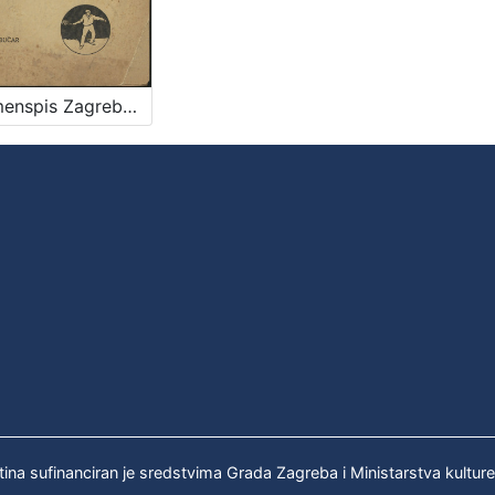
Spomenspis Zagrebačkog klizačkog društva : 1877-1931 / sastavio Franjo Bučar
tina sufinanciran je sredstvima Grada Zagreba i Ministarstva kultur