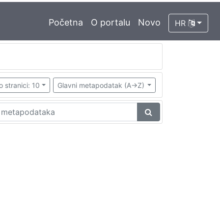
Početna
O portalu
Novo
HR
o stranici: 10
Glavni metapodatak (A->Z)