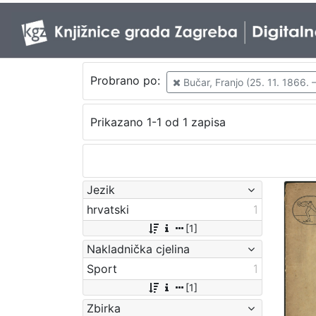
Probrano po:
Bučar, Franjo (25. 11. 1866. –
Prikazano 1-1 od 1 zapisa
Jezik
hrvatski
1
[1]
Nakladnička cjelina
Sport
1
[1]
Zbirka