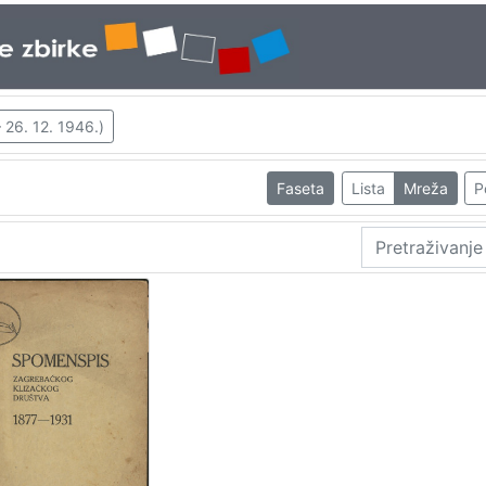
 26. 12. 1946.)
Faseta
Lista
Mreža
P