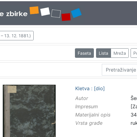
– 13. 12. 1881.)
Faseta
Lista
Mreža
P
Kletva : [dio]
Autor
Še
Impresum
[Z
Materijalni opis
34
Vrsta građe
ru