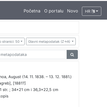
Početna
O portalu
Novo
HR
o stranici: 50
Glavni metapodatak (Z->A)
noa, August (14. 11. 1838. – 13. 12. 1881.)
agreb], [1881?]
1 str. ; 34x21 cm i 36,3x22,5 cm
kopis