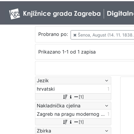
Probrano po:
Šenoa, August (14. 11. 1838. 
Prikazano 1-1 od 1 zapisa
Jezik
hrvatski
1
[1]
Nakladnička cjelina
Zagreb na pragu modernog doba
1
[1]
Zbirka