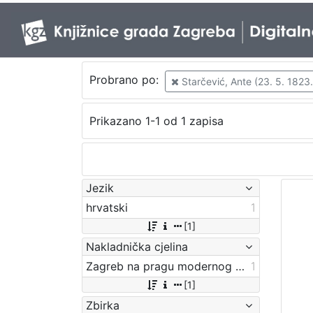
Probrano po:
Starčević, Ante (23. 5. 1823.
Prikazano 1-1 od 1 zapisa
Jezik
hrvatski
1
[1]
Nakladnička cjelina
Zagreb na pragu modernog doba
1
[1]
Zbirka