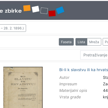
 – 28. 2. 1896.)
Faseta
Lista
Mreža
Po
Bi-li k slavstvu ili ka hrva
Autor
St
Impresum
Za
Materijalni opis
44
Vrsta građe
kn