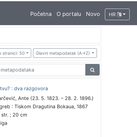
Početna
O portalu
Novo
HR
 stranici: 50
Glavni metapodatak (A->Z)
tstvu? : dva razgovora
arčević, Ante (23. 5. 1823. – 28. 2. 1896.)
greb : Tiskom Dragutina Bokaua, 1867
 str. ; 20 cm
jiga