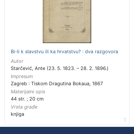
Zbirka
Knjige
1
[
1
Bi-li k slavstvu ili ka hrvatstvu? : dva razgovora
]
Autor
Starčević, Ante (23. 5. 1823. – 28. 2. 1896.)
Impresum
Zagreb : Tiskom Dragutina Bokaua, 1867
Materijalni opis
44 str. ; 20 cm
Vrsta građe
knjiga
1