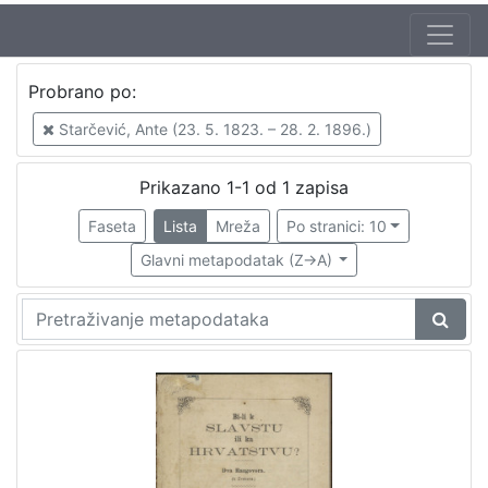
Jezik
Probrano po:
hrvatski
1
Starčević, Ante (23. 5. 1823. – 28. 2. 1896.)
Prikazano 1-1 od 1 zapisa
[
1
Faseta
Lista
Mreža
Po stranici: 10
]
Glavni metapodatak (Z->A)
Nakladnička
cjelina
Zagreb na pragu modernog doba
1
[
1
]