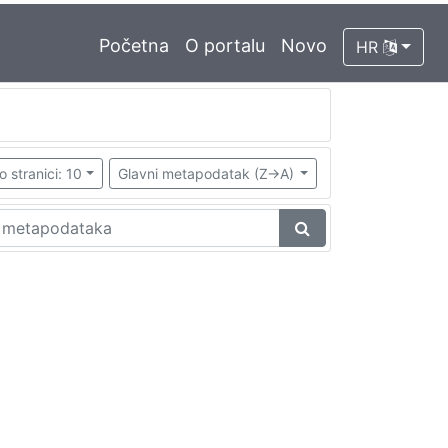
Početna
O portalu
Novo
HR
o stranici: 10
Glavni metapodatak (Z->A)