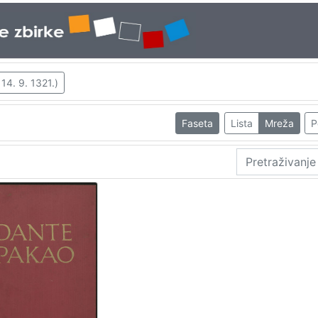
 14. 9. 1321.)
Faseta
Lista
Mreža
P