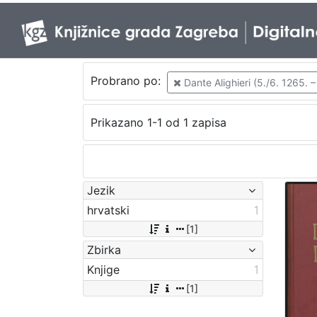
Probrano po:
Dante Alighieri (5./6. 1265. –
Prikazano 1-1 od 1 zapisa
Jezik
hrvatski
1
[1]
Zbirka
Knjige
1
[1]