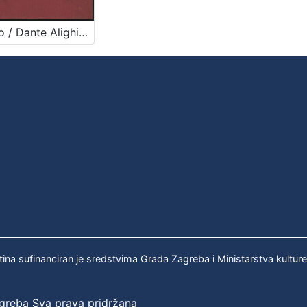
Pakao / Dante Alighieri ; preveo i protumačio Izidor Kršnjavi ; urešeno s 32 slike Mirka Račkoga
tina sufinanciran je sredstvima Grada Zagreba i Ministarstva kultur
agreba Sva prava pridržana