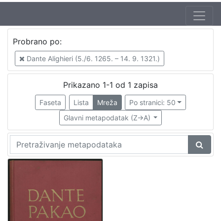
Jezik
Probrano po:
hrvatski
1
Dante Alighieri (5./6. 1265. – 14. 9. 1321.)
Prikazano 1-1 od 1 zapisa
[
1
Faseta
Lista
Mreža
Po stranici: 50
]
Glavni metapodatak (Z->A)
Zbirka
Knjige
1
[
1
]