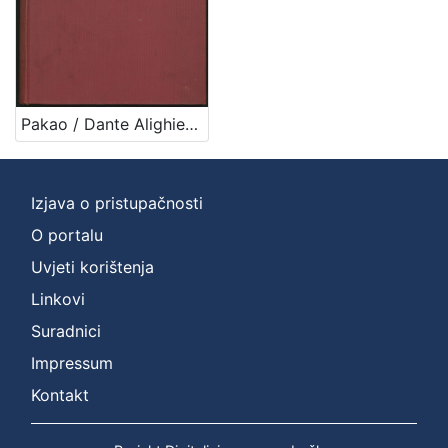
Pakao / Dante Alighieri ; preveo i protumačio Izidor Kršnjavi ; urešeno s 32 slike Mirka Račkoga
Izjava o pristupačnosti
O portalu
Uvjeti korištenja
Linkovi
Suradnici
Impressum
Kontakt