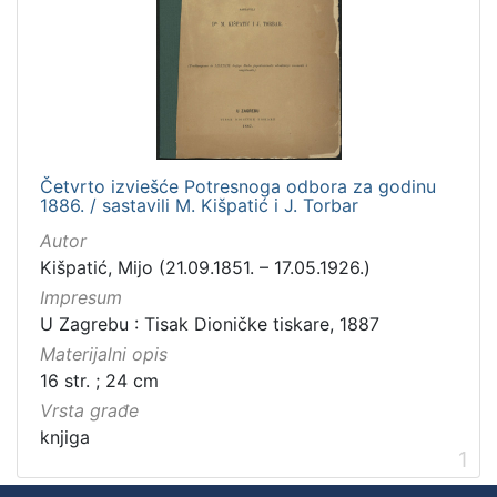
Zbirka
Knjige
1
[
1
Četvrto izviešće Potresnoga odbora za godinu
]
1886. / sastavili M. Kišpatić i J. Torbar
Autor
Kišpatić, Mijo (21.09.1851. – 17.05.1926.)
Impresum
U Zagrebu : Tisak Dioničke tiskare, 1887
Materijalni opis
16 str. ; 24 cm
Vrsta građe
knjiga
1