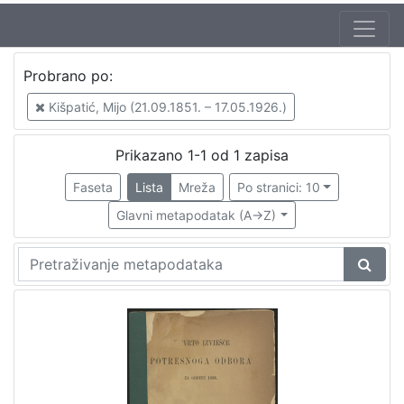
Jezik
Probrano po:
hrvatski
1
Kišpatić, Mijo (21.09.1851. – 17.05.1926.)
Prikazano 1-1 od 1 zapisa
[
1
Faseta
Lista
Mreža
Po stranici: 10
]
Glavni metapodatak (A->Z)
Nakladnička
cjelina
Zagreb na pragu modernog doba
1
[
1
]