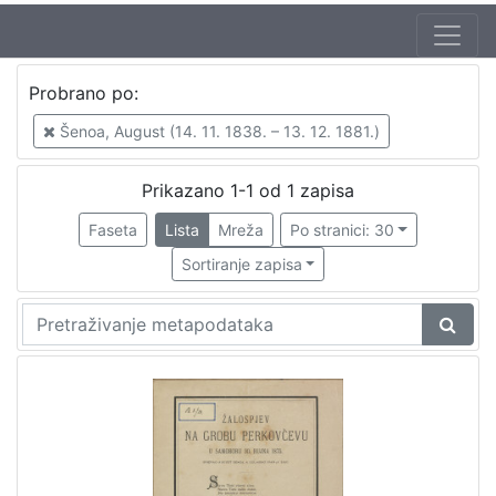
Nakladnička
Probrano po:
cjelina
Ilirci
1
Šenoa, August (14. 11. 1838. – 13. 12. 1881.)
Prikazano 1-1 od 1 zapisa
Faseta
Lista
Mreža
Po stranici: 30
[
1
Sortiranje zapisa
]
Zbirka
Sitni tisak
1
[
1
]