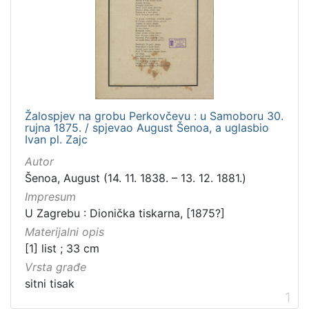
Žalospjev na grobu Perkovčevu : u Samoboru 30.
rujna 1875. / spjevao August Šenoa, a uglasbio
Ivan pl. Zajc
Autor
Šenoa, August (14. 11. 1838. – 13. 12. 1881.)
Impresum
U Zagrebu : Dionička tiskarna, [1875?]
Materijalni opis
[1] list ; 33 cm
Vrsta građe
sitni tisak
1