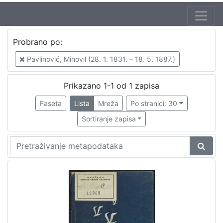
Zbirka
Probrano po:
Knjige
1
Pavlinović, Mihovil (28. 1. 1831. – 18. 5. 1887.)
Prikazano 1-1 od 1 zapisa
[
1
Faseta
Lista
Mreža
Po stranici: 30
]
Sortiranje zapisa