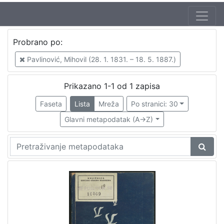
Zbirka
Probrano po:
Knjige
1
Pavlinović, Mihovil (28. 1. 1831. – 18. 5. 1887.)
Prikazano 1-1 od 1 zapisa
[
1
Faseta
Lista
Mreža
Po stranici: 30
]
Glavni metapodatak (A->Z)