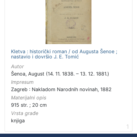
Zbirka
Knjige
1
[
1
Kletva : historički roman / od Augusta Šenoe ;
]
nastavio i dovršio J. E. Tomić
Autor
Šenoa, August (14. 11. 1838. – 13. 12. 1881.)
Impresum
Zagreb : Nakladom Narodnih novinah, 1882
Materijalni opis
915 str. ; 20 cm
Vrsta građe
knjiga
1