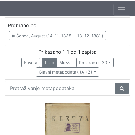
Jezik
Probrano po:
hrvatski
1
Šenoa, August (14. 11. 1838. – 13. 12. 1881.)
Prikazano 1-1 od 1 zapisa
[
1
Faseta
Lista
Mreža
Po stranici: 30
]
Glavni metapodatak (A->Z)
Nakladnička
cjelina
Zagreb na pragu modernog doba
1
[
1
]