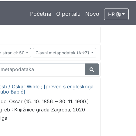
Početna
O portalu
Novo
HR
 stranici: 50
Glavni metapodatak (A->Z)
jesti / Oskar Wilde ; [preveo s engleskoga
Ljubo Babić]
lde, Oscar (15. 10. 1856. – 30. 11. 1900.)
greb : Knjižnice grada Zagreba, 2020
jiga