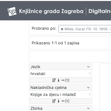
Probrano po:
Wilde, Oscar (15. 10. 1856. –
Prikazano 1-1 od 1 zapisa
Jezik
hrvatski
1
[1]
Nakladnička cjelina
Knjige za djecu i mladež
1
[1]
Zbirka