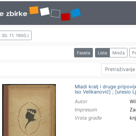
 30. 11. 1900.)
Faseta
Lista
Mreža
Po
Mladi kralj i druge pripovi
Iso Velikanović] ; [uresio 
Autor
Wi
Impresum
Za
Vrsta građe
kn