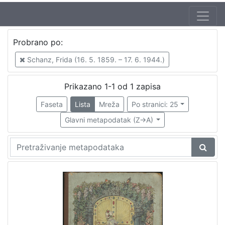
Jezik
Probrano po:
hrvatski
1
Schanz, Frida (16. 5. 1859. – 17. 6. 1944.)
Prikazano 1-1 od 1 zapisa
[
1
Faseta
Lista
Mreža
Po stranici: 25
]
Glavni metapodatak (Z->A)
Zbirka
Knjige za djecu i mladež
1
Knjige
1
[
2
]