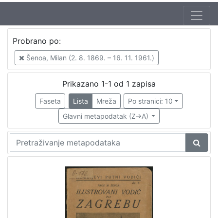
Jezik
Probrano po:
hrvatski
1
Šenoa, Milan (2. 8. 1869. – 16. 11. 1961.)
Prikazano 1-1 od 1 zapisa
[
1
Faseta
Lista
Mreža
Po stranici: 10
]
Glavni metapodatak (Z->A)
Zbirka
Knjige
1
[
1
]