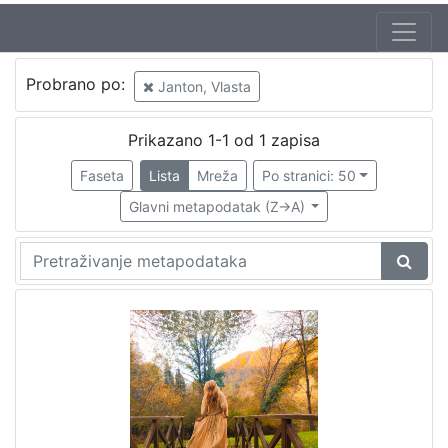
Probrano po:
Janton, Vlasta
Prikazano 1-1 od 1 zapisa
Faseta
Lista
Mreža
Po stranici: 50
Glavni metapodatak (Z->A)