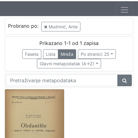
Probrano po:
Mudrinić, Ante
Prikazano 1-1 od 1 zapisa
Faseta
Lista
Mreža
Po stranici: 25
Glavni metapodatak (A->Z)