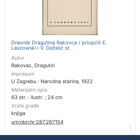
Dnevnik Dragutina Rakovca / priopćili E.
Laszowski i V. Deželić st.
Autor
Rakovac, Dragutin
Impresum
U Zagrebu : Narodna starina, 1922
Materijalni opis
63 str. : ilustr. ; 24 cm
Vrsta građe
knjiga
urn:nbn:hr:287:267154
1