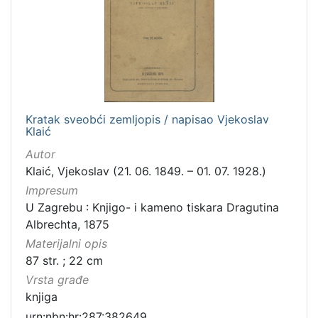
Kratak sveobći zemljopis / napisao Vjekoslav
Klaić
Autor
Klaić, Vjekoslav (21. 06. 1849. – 01. 07. 1928.)
Impresum
U Zagrebu : Knjigo- i kameno tiskara Dragutina
Albrechta, 1875
Materijalni opis
87 str. ; 22 cm
Vrsta građe
knjiga
urn:nbn:hr:287:382649