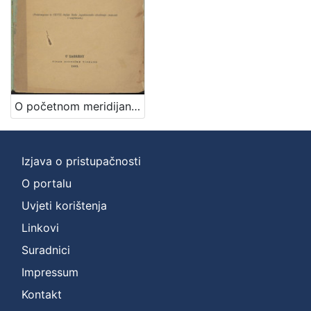
O početnom meridijanu općenitom satu i jedinstvenom kalendaru / napisao Josip Torbar
Izjava o pristupačnosti
O portalu
Uvjeti korištenja
Linkovi
Suradnici
Impressum
Kontakt