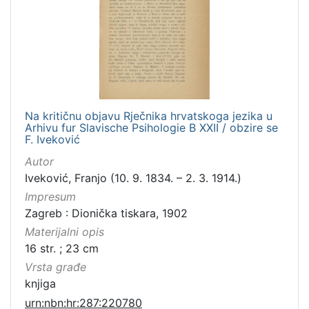
Na kritičnu objavu Rječnika hrvatskoga jezika u
Arhivu fur Slavische Psihologie B XXII / obzire se
F. Iveković
Autor
Iveković, Franjo (10. 9. 1834. – 2. 3. 1914.)
Impresum
Zagreb : Dionička tiskara, 1902
Materijalni opis
16 str. ; 23 cm
Vrsta građe
knjiga
urn:nbn:hr:287:220780