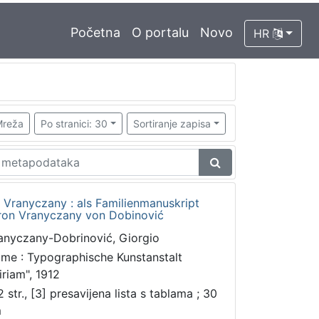
Početna
O portalu
Novo
HR
reža
Po stranici: 30
Sortiranje zapisa
e Vranyczany : als Familienmanuskript
aron Vranyczany von Dobinović
anyczany-Dobrinović, Giorgio
ume : Typographische Kunstanstalt
iriam", 1912
 str., [3] presavijena lista s tablama ; 30
m