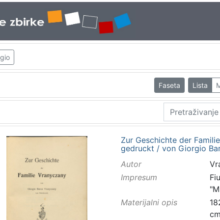
gio
Faseta
Lista
M
Zur Geschichte der Famili
gedruckt / von Giorgio B
Autor
Vr
Impresum
Fi
"M
Materijalni opis
182
c