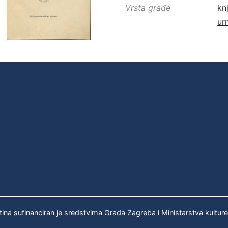
Vrsta građe
kn
ur
tina sufinanciran je sredstvima Grada Zagreba i Ministarstva kultur