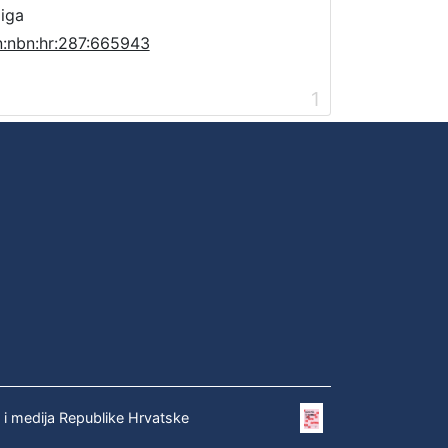
jiga
n:nbn:hr:287:665943
1
e i medija Republike Hrvatske