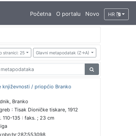
Početna
O portalu
Novo
HR
o stranici: 25
Glavni metapodatak (Z->A)
e književnosti / priopćio Branko
dnik, Branko
greb : Tisak Dioničke tiskare, 1912
r. 110-135 : faks. ; 23 cm
jiga
n:nbn:hr:287:553098