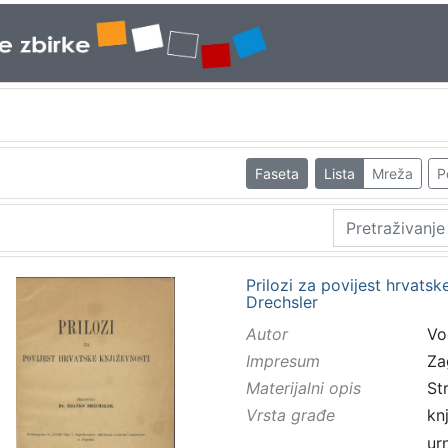
Faseta
Lista
Mreža
P
Prilozi za povijest hrvatsk
Drechsler
Autor
Vo
Impresum
Za
Materijalni opis
St
Vrsta građe
kn
ur