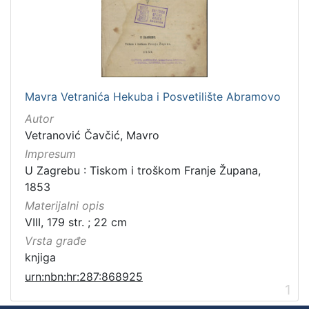
Mavra Vetranića Hekuba i Posvetilište Abramovo
Autor
Vetranović Čavčić, Mavro
Impresum
U Zagrebu : Tiskom i troškom Franje Župana,
1853
Materijalni opis
VIII, 179 str. ; 22 cm
Vrsta građe
knjiga
urn:nbn:hr:287:868925
1