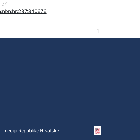
jiga
n:nbn:hr:287:340676
1
e i medija Republike Hrvatske