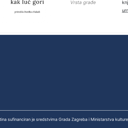
Vrsta građe
kn
ur
tina sufinanciran je sredstvima Grada Zagreba i Ministarstva kultur