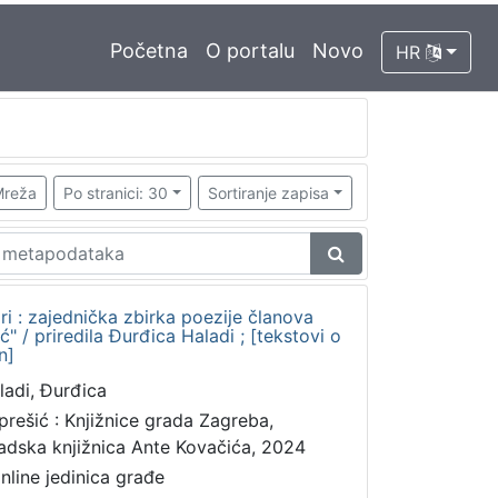
Početna
O portalu
Novo
HR
reža
Po stranici: 30
Sortiranje zapisa
ri : zajednička zbirka poezije članova
" / priredila Đurđica Haladi ; [tekstovi o
n]
ladi, Đurđica
prešić : Knjižnice grada Zagreba,
adska knjižnica Ante Kovačića, 2024
online jedinica građe