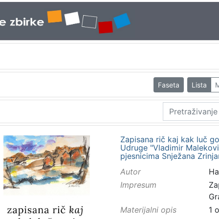
Faseta
Lista
M
Zapisana rič kaj kak luč go
Udruge "Vladimir Maleković
pjesnicima Snježana Zrinja
Autor
Ha
Impresum
Za
Gr
Materijalni opis
1 